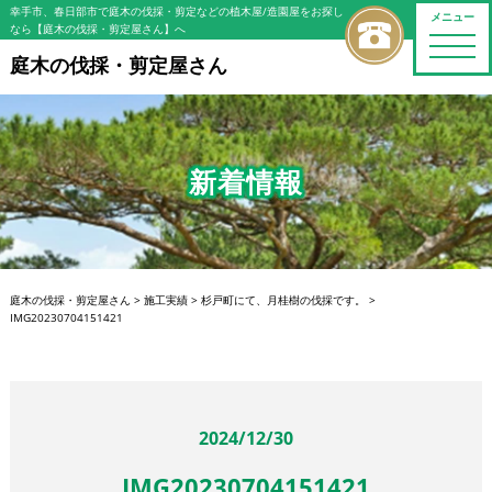
幸手市、春日部市で庭木の伐採・剪定などの植木屋/造園屋をお探し
メニュー
なら【庭木の伐採・剪定屋さん】へ
toggle
naviga
庭木の伐採・剪定屋さん
新着情報
庭木の伐採・剪定屋さん
>
施工実績
>
杉戸町にて、月桂樹の伐採です。
>
IMG20230704151421
2024/12/30
IMG20230704151421