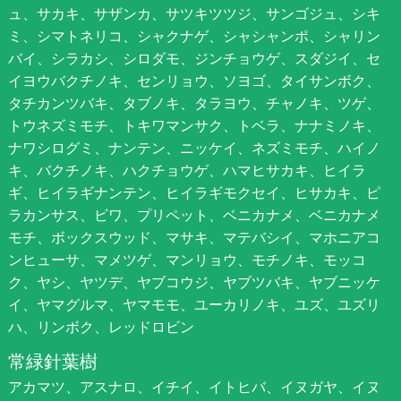
ュ、サカキ、サザンカ、サツキツツジ、サンゴジュ、シキ
ミ、シマトネリコ、シャクナゲ、シャシャンポ、シャリン
バイ、シラカシ、シロダモ、ジンチョウゲ、スダジイ、セ
イヨウバクチノキ、センリョウ、ソヨゴ、タイサンボク、
タチカンツバキ、タブノキ、タラヨウ、チャノキ、ツゲ、
トウネズミモチ、トキワマンサク、トベラ、ナナミノキ、
ナワシログミ、ナンテン、ニッケイ、ネズミモチ、ハイノ
キ、バクチノキ、ハクチョウゲ、ハマヒサカキ、ヒイラ
ギ、ヒイラギナンテン、ヒイラギモクセイ、ヒサカキ、ピ
ラカンサス、ビワ、プリペット、ベニカナメ、ベニカナメ
モチ、ボックスウッド、マサキ、マテバシイ、マホニアコ
ンヒューサ、マメツゲ、マンリョウ、モチノキ、モッコ
ク、ヤシ、ヤツデ、ヤブコウジ、ヤブツバキ、ヤブニッケ
イ、ヤマグルマ、ヤマモモ、ユーカリノキ、ユズ、ユズリ
ハ、リンボク、レッドロビン
常緑針葉樹
アカマツ、アスナロ、イチイ、イトヒバ、イヌガヤ、イヌ