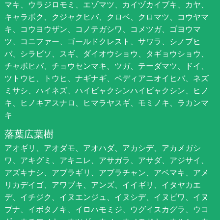
マキ、ウラジロモミ、エゾマツ、カイヅカイブキ、カヤ、
キャラボク、クジャクヒバ、クロベ、クロマツ、コウヤマ
キ、コウヨウザン、コノテガシワ、コメツガ、ゴヨウマ
ツ、コニファー、ゴールドクレスト、サワラ、シノブヒ
バ、シラビソ、スギ、ダイオウショウ、タギョウショウ、
チャボヒバ、チョウセンマキ、ツガ、テーダマツ、ドイ、
ツトウヒ、トウヒ、ナギナギ、ペディアニオイヒバ、ネズ
ミサシ、ハイネズ、ハイビャクシンハイビャクシン、ヒノ
キ、ヒノキアスナロ、ヒマラヤスギ、モミノキ、ラカンマ
キ
落葉広葉樹
アオギリ、アオダモ、アオハダ、アカシデ、アカメガシ
ワ、アキグミ、アキニレ、アサガラ、アサダ、アジサイ、
アズキナシ、アブラギリ、アブラチャン、アベマキ、アメ
リカデイゴ、アワブキ、アンズ、イイギリ、イタヤカエ
デ、イチジク、イヌエンジュ、イヌシデ、イヌビワ、イヌ
ブナ、イボタノキ、イロハモミジ、ウグイスカグラ、ウコ