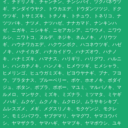
イ、チドリノキ、チャンチン、チンシバイ、ツクバネウツ
ギ、テンダイウヤク、トウカエデ、ドウダンツツジ、ドク
ウツギ、トサミズキ、トチノキ、トチュウ、トネリコ、ナ
ツツバキ、ナツメ、ナツハゼ、ナナカマド、ナンキンハ
ゼ、ニガキ、ニシキギ、ニセアカシア、ニワウメ、ニワウ
ルシ、ニワトコ、ヌルデ、ネジキ、ネムノキ、ノリウツ
ギ、ハウチワカエデ、ハクウンボク、ハコネウツギ、ハゼ
ノキ、ハナイカダ、ハナカイドウ、ハナズオウ、ハナノ
キ、ハナミズキ、ハマナス、ハリギリ、ハリグワ、ハルニ
レ、ハンカチノキ、ハンノキ、ヒメウツギ、ヒメシャラ、
ヒメリンゴ、ヒュウガミズキ、ビヨウヤナギ、ブナ、フヨ
ウ、プラタナス、ブルーベリー、ボケ、ホオノキ、ボダイ
ジュ、ボタン、ポプラ、ポポー、マユミ、マルバノキ、マ
ルメロ、マンサク、ミズキ、ミズナラ、ミツマタ、ミヤギ
ノハギ、ムクゲ、ムクノキ、ムクロジ、ムラサキシキブ、
ムレスズメ、メギ、メグスリノキ、モクゲンジ、モクレ
ン、モミジバフウ、ヤブデマリ、ヤマグワ、ヤマコウバ
シ、ヤマザクラ、ヤマハギ、ヤマブキ、ヤマボウシ、ユキ