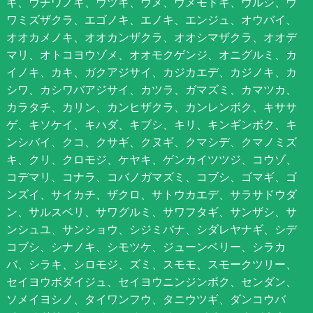
ギ、ウチワノキ、ウツギ、ウメ、ウメモドキ、ウルシ、ウ
ワミズザクラ、エゴノキ、エノキ、エンジュ、オウバイ、
オオカメノキ、オオカンザクラ、オオシマザクラ、オオデ
マリ、オトコヨウゾメ、オオモクゲンジ、オニグルミ、カ
イノキ、カキ、ガクアジサイ、カジカエデ、カジノキ、カ
シワ、カシワバアジサイ、カツラ、ガマズミ、カマツカ、
カラタチ、カリン、カンヒザクラ、カンレンボク、キササ
ゲ、キソケイ、キハダ、キブシ、キリ、キンギンボク、キ
ンシバイ、クコ、クサギ、クヌギ、クマシデ、クマノミズ
キ、クリ、クロモジ、ケヤキ、ゲンカイツツジ、コウゾ、
コデマリ、コナラ、コバノガマズミ、コブシ、ゴマギ、ゴ
ンズイ、サイカチ、ザクロ、サトウカエデ、サラサドウダ
ン、サルスベリ、サワグルミ、サワフタギ、サンザシ、サ
ンシュユ、サンショウ、シジミバナ、シダレヤナギ、シデ
コブシ、シナノキ、シモツケ、ジューンベリー、シラカ
バ、シラキ、シロモジ、ズミ、スモモ、スモークツリー、
セイヨウボダイジュ、セイヨウニンジンボク、センダン、
ソメイヨシノ、タイワンフウ、タニウツギ、ダンコウバ