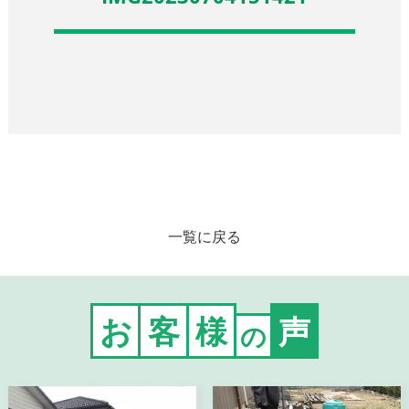
一覧に戻る
お
客
様
声
の