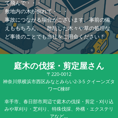
て飛んで・・・
敷地内の木が倒れて・・・
事故につながる場合がございます。事前の備
えももちろん、 散乱した木々や草の処理な
ど事後のことでも当社をご用命ください！
庭木の伐採・剪定屋さん
〒220-0012
神奈川県横浜市西区みなとみらい2-3-5 クイーンズタ
ワーC棟8F
幸手市、春日部市周辺で庭木の伐採・剪定・刈り込
みや草刈り・芝刈り、特殊伐採、外構・エクステリ
アなど...