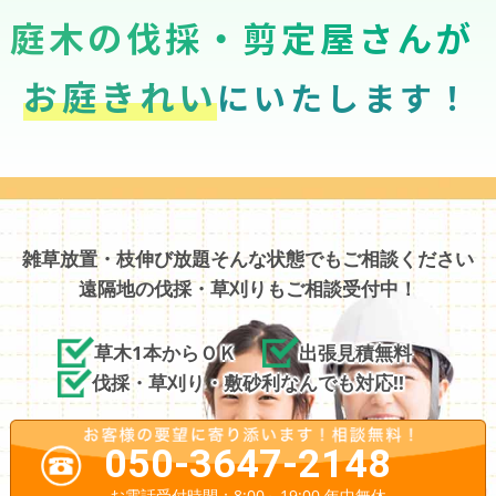
庭木の伐採・剪定屋さんが
お庭きれい
にいたします！
雑草放置・枝伸び放題そんな状態でもご相談ください
遠隔地の伐採・草刈りもご相談受付中！
草木1本からＯＫ
出張見積無料
伐採・草刈り・敷砂利なんでも対応!!
050-3647-2148
お電話受付時間：8:00～19:00 年中無休