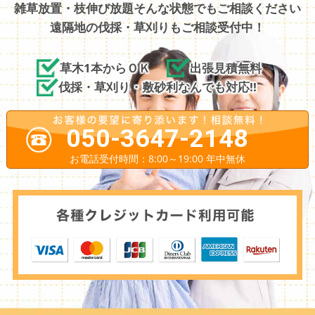
雑草放置・枝伸び放題そんな状態でもご相談ください
遠隔地の伐採・草刈りもご相談受付中！
草木1本からＯＫ
出張見積無料
伐採・草刈り・敷砂利なんでも対応!!
050-3647-2148
お電話受付時間：8:00～19:00 年中無休