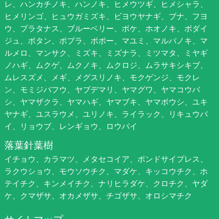
レ、ハンカチノキ、ハンノキ、ヒメウツギ、ヒメシャラ、
ヒメリンゴ、ヒュウガミズキ、ビヨウヤナギ、ブナ、フヨ
ウ、プラタナス、ブルーベリー、ボケ、ホオノキ、ボダイ
ジュ、ボタン、ポプラ、ポポー、マユミ、マルバノキ、マ
ルメロ、マンサク、ミズキ、ミズナラ、ミツマタ、ミヤギ
ノハギ、ムクゲ、ムクノキ、ムクロジ、ムラサキシキブ、
ムレスズメ、メギ、メグスリノキ、モクゲンジ、モクレ
ン、モミジバフウ、ヤブデマリ、ヤマグワ、ヤマコウバ
シ、ヤマザクラ、ヤマハギ、ヤマブキ、ヤマボウシ、ユキ
ヤナギ、ユスラウメ、ユリノキ、ライラック、リキュウバ
イ、リョウブ、レンギョウ、ロウバイ
落葉針葉樹
イチョウ、カラマツ、メタセコイア、ポンドサイプレス、
ラクウショウ、モウソウチク、マダケ、キッコウチク、ホ
テイチク、キンメイチク、ナリヒラダケ、クロチク、ヤダ
ケ、クマザサ、オカメザサ、チゴザサ、オロシマチク