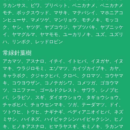
ラカンサス、ビワ、プリペット、ベニカナメ、ベニカナメ
モチ、ボックスウッド、マサキ、マテバシイ、マホニアコ
ンヒューサ、マメツゲ、マンリョウ、モチノキ、モッコ
ク、ヤシ、ヤツデ、ヤブコウジ、ヤブツバキ、ヤブニッケ
イ、ヤマグルマ、ヤマモモ、ユーカリノキ、ユズ、ユズリ
ハ、リンボク、レッドロビン
常緑針葉樹
アカマツ、アスナロ、イチイ、イトヒバ、イヌガヤ、イヌ
マキ、ウラジロモミ、エゾマツ、カイヅカイブキ、カヤ、
キャラボク、クジャクヒバ、クロベ、クロマツ、コウヤマ
キ、コウヨウザン、コノテガシワ、コメツガ、ゴヨウマ
ツ、コニファー、ゴールドクレスト、サワラ、シノブヒ
バ、シラビソ、スギ、ダイオウショウ、タギョウショウ、
チャボヒバ、チョウセンマキ、ツガ、テーダマツ、ドイ、
ツトウヒ、トウヒ、ナギナギ、ペディアニオイヒバ、ネズ
ミサシ、ハイネズ、ハイビャクシンハイビャクシン、ヒノ
キ、ヒノキアスナロ、ヒマラヤスギ、モミノキ、ラカンマ