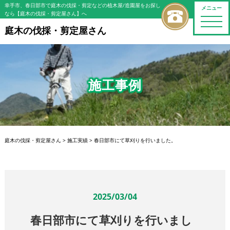
幸手市、春日部市で庭木の伐採・剪定などの植木屋/造園屋をお探し
メニュー
なら【庭木の伐採・剪定屋さん】へ
toggle
naviga
庭木の伐採・剪定屋さん
施工事例
庭木の伐採・剪定屋さん
>
施工実績
>
春日部市にて草刈りを行いました。
2025/03/04
春日部市にて草刈りを行いまし