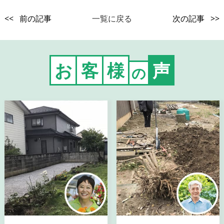
<< 前の記事
一覧に戻る
次の記事 >>
お
客
様
声
の