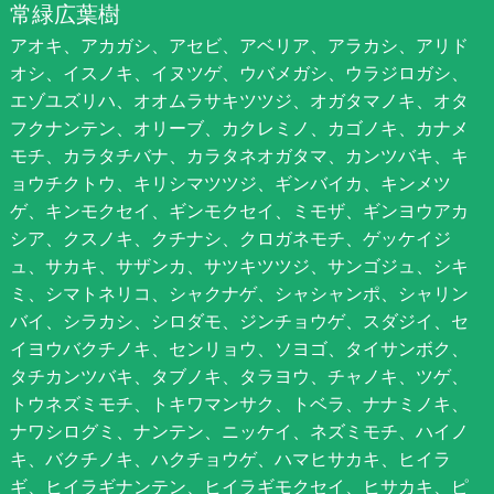
常緑広葉樹
アオキ、アカガシ、アセビ、アベリア、アラカシ、アリド
オシ、イスノキ、イヌツゲ、ウバメガシ、ウラジロガシ、
エゾユズリハ、オオムラサキツツジ、オガタマノキ、オタ
フクナンテン、オリーブ、カクレミノ、カゴノキ、カナメ
モチ、カラタチバナ、カラタネオガタマ、カンツバキ、キ
ョウチクトウ、キリシマツツジ、ギンバイカ、キンメツ
ゲ、キンモクセイ、ギンモクセイ、ミモザ、ギンヨウアカ
シア、クスノキ、クチナシ、クロガネモチ、ゲッケイジ
ュ、サカキ、サザンカ、サツキツツジ、サンゴジュ、シキ
ミ、シマトネリコ、シャクナゲ、シャシャンポ、シャリン
バイ、シラカシ、シロダモ、ジンチョウゲ、スダジイ、セ
イヨウバクチノキ、センリョウ、ソヨゴ、タイサンボク、
タチカンツバキ、タブノキ、タラヨウ、チャノキ、ツゲ、
トウネズミモチ、トキワマンサク、トベラ、ナナミノキ、
ナワシログミ、ナンテン、ニッケイ、ネズミモチ、ハイノ
キ、バクチノキ、ハクチョウゲ、ハマヒサカキ、ヒイラ
ギ、ヒイラギナンテン、ヒイラギモクセイ、ヒサカキ、ピ