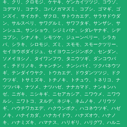
キ、クリ、クロモジ、ケヤキ、ゲンカイツツジ、コウゾ、
コデマリ、コナラ、コバノガマズミ、コブシ、ゴマギ、ゴ
ンズイ、サイカチ、ザクロ、サトウカエデ、サラサドウダ
ン、サルスベリ、サワグルミ、サワフタギ、サンザシ、サ
ンシュユ、サンショウ、シジミバナ、シダレヤナギ、シデ
コブシ、シナノキ、シモツケ、ジューンベリー、シラカ
バ、シラキ、シロモジ、ズミ、スモモ、スモークツリー、
セイヨウボダイジュ、セイヨウニンジンボク、センダン、
ソメイヨシノ、タイワンフウ、タニウツギ、ダンコウバ
イ、チドリノキ、チャンチン、チンシバイ、ツクバネウツ
ギ、テンダイウヤク、トウカエデ、ドウダンツツジ、ドク
ウツギ、トサミズキ、トチノキ、トチュウ、トネリコ、ナ
ツツバキ、ナツメ、ナツハゼ、ナナカマド、ナンキンハ
ゼ、ニガキ、ニシキギ、ニセアカシア、ニワウメ、ニワウ
ルシ、ニワトコ、ヌルデ、ネジキ、ネムノキ、ノリウツ
ギ、ハウチワカエデ、ハクウンボク、ハコネウツギ、ハゼ
ノキ、ハナイカダ、ハナカイドウ、ハナズオウ、ハナノ
キ、ハナミズキ、ハマナス、ハリギリ、ハリグワ、ハルニ