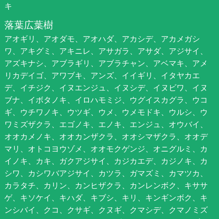
キ
落葉広葉樹
アオギリ、アオダモ、アオハダ、アカシデ、アカメガシ
ワ、アキグミ、アキニレ、アサガラ、アサダ、アジサイ、
アズキナシ、アブラギリ、アブラチャン、アベマキ、アメ
リカデイゴ、アワブキ、アンズ、イイギリ、イタヤカエ
デ、イチジク、イヌエンジュ、イヌシデ、イヌビワ、イヌ
ブナ、イボタノキ、イロハモミジ、ウグイスカグラ、ウコ
ギ、ウチワノキ、ウツギ、ウメ、ウメモドキ、ウルシ、ウ
ワミズザクラ、エゴノキ、エノキ、エンジュ、オウバイ、
オオカメノキ、オオカンザクラ、オオシマザクラ、オオデ
マリ、オトコヨウゾメ、オオモクゲンジ、オニグルミ、カ
イノキ、カキ、ガクアジサイ、カジカエデ、カジノキ、カ
シワ、カシワバアジサイ、カツラ、ガマズミ、カマツカ、
カラタチ、カリン、カンヒザクラ、カンレンボク、キササ
ゲ、キソケイ、キハダ、キブシ、キリ、キンギンボク、キ
ンシバイ、クコ、クサギ、クヌギ、クマシデ、クマノミズ