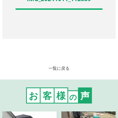
一覧に戻る
お
客
様
声
の