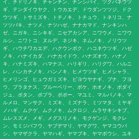
イ、チドリノキ、チャンチン、チンシバイ、ツクバネウツ
ギ、テンダイウヤク、トウカエデ、ドウダンツツジ、ドク
ウツギ、トサミズキ、トチノキ、トチュウ、トネリコ、ナ
ツツバキ、ナツメ、ナツハゼ、ナナカマド、ナンキンハ
ゼ、ニガキ、ニシキギ、ニセアカシア、ニワウメ、ニワウ
ルシ、ニワトコ、ヌルデ、ネジキ、ネムノキ、ノリウツ
ギ、ハウチワカエデ、ハクウンボク、ハコネウツギ、ハゼ
ノキ、ハナイカダ、ハナカイドウ、ハナズオウ、ハナノ
キ、ハナミズキ、ハマナス、ハリギリ、ハリグワ、ハルニ
レ、ハンカチノキ、ハンノキ、ヒメウツギ、ヒメシャラ、
ヒメリンゴ、ヒュウガミズキ、ビヨウヤナギ、ブナ、フヨ
ウ、プラタナス、ブルーベリー、ボケ、ホオノキ、ボダイ
ジュ、ボタン、ポプラ、ポポー、マユミ、マルバノキ、マ
ルメロ、マンサク、ミズキ、ミズナラ、ミツマタ、ミヤギ
ノハギ、ムクゲ、ムクノキ、ムクロジ、ムラサキシキブ、
ムレスズメ、メギ、メグスリノキ、モクゲンジ、モクレ
ン、モミジバフウ、ヤブデマリ、ヤマグワ、ヤマコウバ
シ、ヤマザクラ、ヤマハギ、ヤマブキ、ヤマボウシ、ユキ