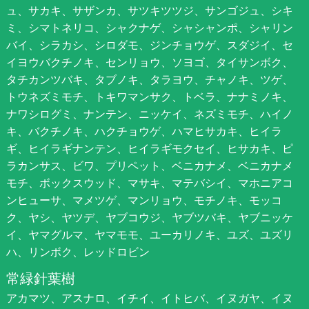
ュ、サカキ、サザンカ、サツキツツジ、サンゴジュ、シキ
ミ、シマトネリコ、シャクナゲ、シャシャンポ、シャリン
バイ、シラカシ、シロダモ、ジンチョウゲ、スダジイ、セ
イヨウバクチノキ、センリョウ、ソヨゴ、タイサンボク、
タチカンツバキ、タブノキ、タラヨウ、チャノキ、ツゲ、
トウネズミモチ、トキワマンサク、トベラ、ナナミノキ、
ナワシログミ、ナンテン、ニッケイ、ネズミモチ、ハイノ
キ、バクチノキ、ハクチョウゲ、ハマヒサカキ、ヒイラ
ギ、ヒイラギナンテン、ヒイラギモクセイ、ヒサカキ、ピ
ラカンサス、ビワ、プリペット、ベニカナメ、ベニカナメ
モチ、ボックスウッド、マサキ、マテバシイ、マホニアコ
ンヒューサ、マメツゲ、マンリョウ、モチノキ、モッコ
ク、ヤシ、ヤツデ、ヤブコウジ、ヤブツバキ、ヤブニッケ
イ、ヤマグルマ、ヤマモモ、ユーカリノキ、ユズ、ユズリ
ハ、リンボク、レッドロビン
常緑針葉樹
アカマツ、アスナロ、イチイ、イトヒバ、イヌガヤ、イヌ