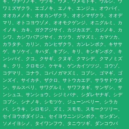
ギ、ウチワノキ、ウツギ、ウメ、ウメモドキ、ウルシ、ウ
ワミズザクラ、エゴノキ、エノキ、エンジュ、オウバイ、
オオカメノキ、オオカンザクラ、オオシマザクラ、オオデ
マリ、オトコヨウゾメ、オオモクゲンジ、オニグルミ、カ
イノキ、カキ、ガクアジサイ、カジカエデ、カジノキ、カ
シワ、カシワバアジサイ、カツラ、ガマズミ、カマツカ、
カラタチ、カリン、カンヒザクラ、カンレンボク、キササ
ゲ、キソケイ、キハダ、キブシ、キリ、キンギンボク、キ
ンシバイ、クコ、クサギ、クヌギ、クマシデ、クマノミズ
キ、クリ、クロモジ、ケヤキ、ゲンカイツツジ、コウゾ、
コデマリ、コナラ、コバノガマズミ、コブシ、ゴマギ、ゴ
ンズイ、サイカチ、ザクロ、サトウカエデ、サラサドウダ
ン、サルスベリ、サワグルミ、サワフタギ、サンザシ、サ
ンシュユ、サンショウ、シジミバナ、シダレヤナギ、シデ
コブシ、シナノキ、シモツケ、ジューンベリー、シラカ
バ、シラキ、シロモジ、ズミ、スモモ、スモークツリー、
セイヨウボダイジュ、セイヨウニンジンボク、センダン、
ソメイヨシノ、タイワンフウ、タニウツギ、ダンコウバ