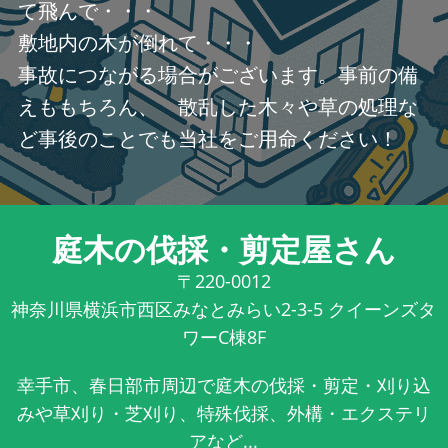
て飛んで・・・
敷地内の木が倒れて・・・
事故につながる場合がございます。事前の備
えももちろん、 散乱した木々や草の処理な
ど事後のことでも当社をご用命ください！
庭木の伐採・剪定屋さん
〒220-0012
神奈川県横浜市西区みなとみらい2-3-5 クイーンズタ
ワーC棟8F
幸手市、春日部市周辺で庭木の伐採・剪定・刈り込
みや草刈り・芝刈り、特殊伐採、外構・エクステリ
アなど...