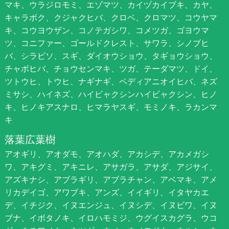
マキ、ウラジロモミ、エゾマツ、カイヅカイブキ、カヤ、
キャラボク、クジャクヒバ、クロベ、クロマツ、コウヤマ
キ、コウヨウザン、コノテガシワ、コメツガ、ゴヨウマ
ツ、コニファー、ゴールドクレスト、サワラ、シノブヒ
バ、シラビソ、スギ、ダイオウショウ、タギョウショウ、
チャボヒバ、チョウセンマキ、ツガ、テーダマツ、ドイ、
ツトウヒ、トウヒ、ナギナギ、ペディアニオイヒバ、ネズ
ミサシ、ハイネズ、ハイビャクシンハイビャクシン、ヒノ
キ、ヒノキアスナロ、ヒマラヤスギ、モミノキ、ラカンマ
キ
落葉広葉樹
アオギリ、アオダモ、アオハダ、アカシデ、アカメガシ
ワ、アキグミ、アキニレ、アサガラ、アサダ、アジサイ、
アズキナシ、アブラギリ、アブラチャン、アベマキ、アメ
リカデイゴ、アワブキ、アンズ、イイギリ、イタヤカエ
デ、イチジク、イヌエンジュ、イヌシデ、イヌビワ、イヌ
ブナ、イボタノキ、イロハモミジ、ウグイスカグラ、ウコ