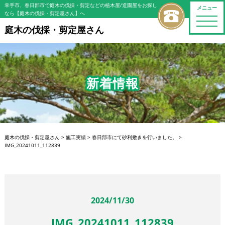
幸手市、春日部市で庭木の伐採・剪定などの植木屋/造園屋をお探し
メニュー
なら【庭木の伐採・剪定屋さん】へ
toggle
naviga
庭木の伐採・剪定屋さん
新着情報
庭木の伐採・剪定屋さん
>
施工実績
>
春日部市にて砂利敷きを行いました。
>
IMG_20241011_112839
2024/11/30
IMG_20241011_112839