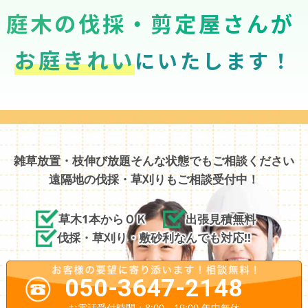
庭木の伐採・剪定屋さんが
お庭きれい
にいたします！
雑草放置・枝伸び放題そんな状態でもご相談ください
遠隔地の伐採・草刈りもご相談受付中！
草木1本からＯＫ
出張見積無料
伐採・草刈り・敷砂利なんでも対応!!
050-3647-2148
お電話受付時間：8:00～19:00 年中無休