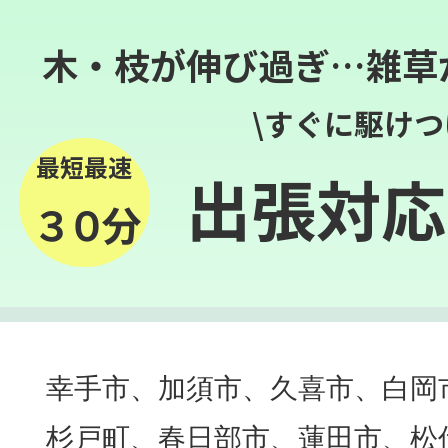
木・枝が伸び過ぎ…雑草
\すぐに駆けつ
最短最速
出張対応
３０分
幸手市、加須市、久喜市、白岡
杉戸町、春日部市、蓮田市、松