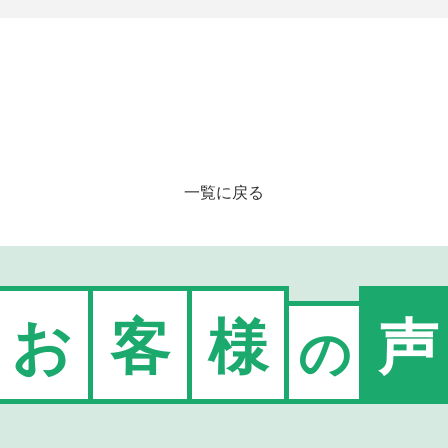
一覧に戻る
お
客
様
声
の