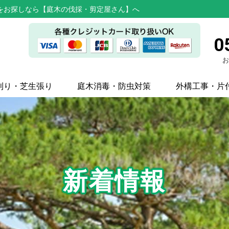
をお探しなら【庭木の伐採・剪定屋さん】へ
0
お
刈り・芝生張り
庭木消毒・防虫対策
外構工事・片
新着情報