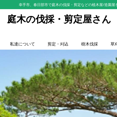
幸手市、春日部市で庭木の伐採・剪定などの植木屋/造園屋
庭木の伐採・剪定屋さん
私達について
剪定・刈込
樹木伐採
草