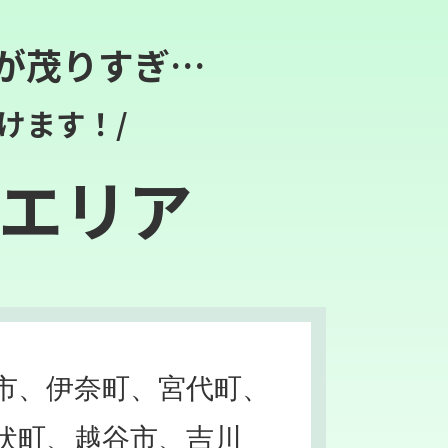
が茂りすぎ…
けます！/
エリア
市、伊奈町、宮代町、
伏町、越谷市、吉川