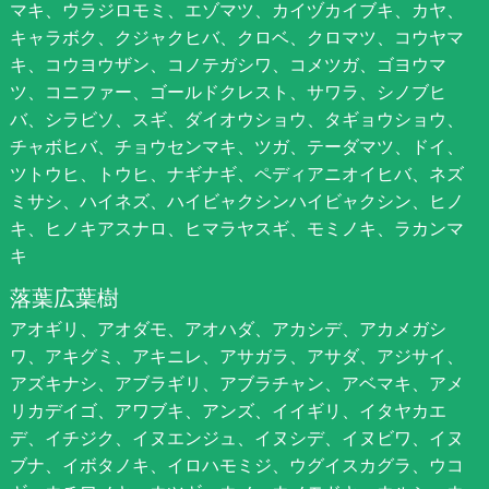
マキ、ウラジロモミ、エゾマツ、カイヅカイブキ、カヤ、
キャラボク、クジャクヒバ、クロベ、クロマツ、コウヤマ
キ、コウヨウザン、コノテガシワ、コメツガ、ゴヨウマ
ツ、コニファー、ゴールドクレスト、サワラ、シノブヒ
バ、シラビソ、スギ、ダイオウショウ、タギョウショウ、
チャボヒバ、チョウセンマキ、ツガ、テーダマツ、ドイ、
ツトウヒ、トウヒ、ナギナギ、ペディアニオイヒバ、ネズ
ミサシ、ハイネズ、ハイビャクシンハイビャクシン、ヒノ
キ、ヒノキアスナロ、ヒマラヤスギ、モミノキ、ラカンマ
キ
落葉広葉樹
アオギリ、アオダモ、アオハダ、アカシデ、アカメガシ
ワ、アキグミ、アキニレ、アサガラ、アサダ、アジサイ、
アズキナシ、アブラギリ、アブラチャン、アベマキ、アメ
リカデイゴ、アワブキ、アンズ、イイギリ、イタヤカエ
デ、イチジク、イヌエンジュ、イヌシデ、イヌビワ、イヌ
ブナ、イボタノキ、イロハモミジ、ウグイスカグラ、ウコ