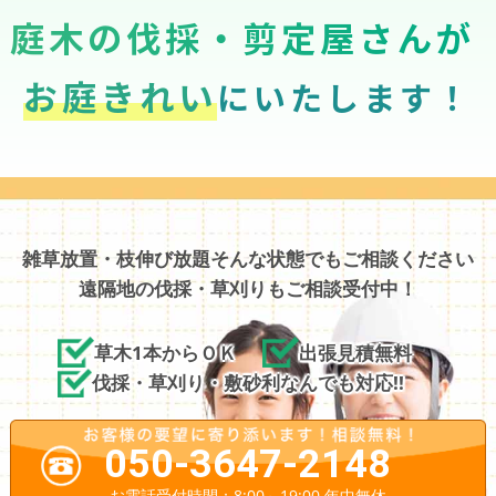
庭木の伐採・剪定屋さんが
お庭きれい
にいたします！
雑草放置・枝伸び放題そんな状態でもご相談ください
遠隔地の伐採・草刈りもご相談受付中！
草木1本からＯＫ
出張見積無料
伐採・草刈り・敷砂利なんでも対応!!
050-3647-2148
お電話受付時間：8:00～19:00 年中無休