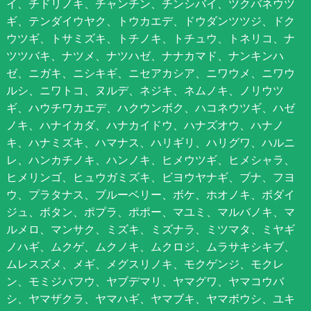
イ、チドリノキ、チャンチン、チンシバイ、ツクバネウツ
ギ、テンダイウヤク、トウカエデ、ドウダンツツジ、ドク
ウツギ、トサミズキ、トチノキ、トチュウ、トネリコ、ナ
ツツバキ、ナツメ、ナツハゼ、ナナカマド、ナンキンハ
ゼ、ニガキ、ニシキギ、ニセアカシア、ニワウメ、ニワウ
ルシ、ニワトコ、ヌルデ、ネジキ、ネムノキ、ノリウツ
ギ、ハウチワカエデ、ハクウンボク、ハコネウツギ、ハゼ
ノキ、ハナイカダ、ハナカイドウ、ハナズオウ、ハナノ
キ、ハナミズキ、ハマナス、ハリギリ、ハリグワ、ハルニ
レ、ハンカチノキ、ハンノキ、ヒメウツギ、ヒメシャラ、
ヒメリンゴ、ヒュウガミズキ、ビヨウヤナギ、ブナ、フヨ
ウ、プラタナス、ブルーベリー、ボケ、ホオノキ、ボダイ
ジュ、ボタン、ポプラ、ポポー、マユミ、マルバノキ、マ
ルメロ、マンサク、ミズキ、ミズナラ、ミツマタ、ミヤギ
ノハギ、ムクゲ、ムクノキ、ムクロジ、ムラサキシキブ、
ムレスズメ、メギ、メグスリノキ、モクゲンジ、モクレ
ン、モミジバフウ、ヤブデマリ、ヤマグワ、ヤマコウバ
シ、ヤマザクラ、ヤマハギ、ヤマブキ、ヤマボウシ、ユキ