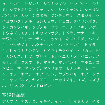
ュ、サカキ、サザンカ、サツキツツジ、サンゴジュ、シキ
ミ、シマトネリコ、シャクナゲ、シャシャンポ、シャリン
バイ、シラカシ、シロダモ、ジンチョウゲ、スダジイ、セ
イヨウバクチノキ、センリョウ、ソヨゴ、タイサンボク、
タチカンツバキ、タブノキ、タラヨウ、チャノキ、ツゲ、
トウネズミモチ、トキワマンサク、トベラ、ナナミノキ、
ナワシログミ、ナンテン、ニッケイ、ネズミモチ、ハイノ
キ、バクチノキ、ハクチョウゲ、ハマヒサカキ、ヒイラ
ギ、ヒイラギナンテン、ヒイラギモクセイ、ヒサカキ、ピ
ラカンサス、ビワ、プリペット、ベニカナメ、ベニカナメ
モチ、ボックスウッド、マサキ、マテバシイ、マホニアコ
ンヒューサ、マメツゲ、マンリョウ、モチノキ、モッコ
ク、ヤシ、ヤツデ、ヤブコウジ、ヤブツバキ、ヤブニッケ
イ、ヤマグルマ、ヤマモモ、ユーカリノキ、ユズ、ユズリ
ハ、リンボク、レッドロビン
常緑針葉樹
アカマツ、アスナロ、イチイ、イトヒバ、イヌガヤ、イヌ