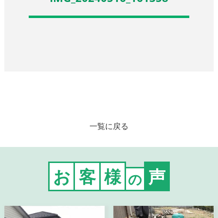
一覧に戻る
お
客
様
声
の