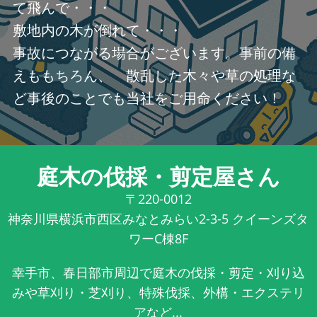
て飛んで・・・
敷地内の木が倒れて・・・
事故につながる場合がございます。事前の備
えももちろん、 散乱した木々や草の処理な
ど事後のことでも当社をご用命ください！
庭木の伐採・剪定屋さん
〒220-0012
神奈川県横浜市西区みなとみらい2-3-5 クイーンズタ
ワーC棟8F
幸手市、春日部市周辺で庭木の伐採・剪定・刈り込
みや草刈り・芝刈り、特殊伐採、外構・エクステリ
アなど...