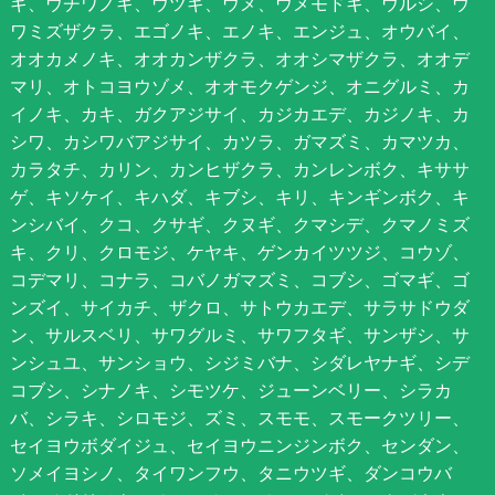
ギ、ウチワノキ、ウツギ、ウメ、ウメモドキ、ウルシ、ウ
ワミズザクラ、エゴノキ、エノキ、エンジュ、オウバイ、
オオカメノキ、オオカンザクラ、オオシマザクラ、オオデ
マリ、オトコヨウゾメ、オオモクゲンジ、オニグルミ、カ
イノキ、カキ、ガクアジサイ、カジカエデ、カジノキ、カ
シワ、カシワバアジサイ、カツラ、ガマズミ、カマツカ、
カラタチ、カリン、カンヒザクラ、カンレンボク、キササ
ゲ、キソケイ、キハダ、キブシ、キリ、キンギンボク、キ
ンシバイ、クコ、クサギ、クヌギ、クマシデ、クマノミズ
キ、クリ、クロモジ、ケヤキ、ゲンカイツツジ、コウゾ、
コデマリ、コナラ、コバノガマズミ、コブシ、ゴマギ、ゴ
ンズイ、サイカチ、ザクロ、サトウカエデ、サラサドウダ
ン、サルスベリ、サワグルミ、サワフタギ、サンザシ、サ
ンシュユ、サンショウ、シジミバナ、シダレヤナギ、シデ
コブシ、シナノキ、シモツケ、ジューンベリー、シラカ
バ、シラキ、シロモジ、ズミ、スモモ、スモークツリー、
セイヨウボダイジュ、セイヨウニンジンボク、センダン、
ソメイヨシノ、タイワンフウ、タニウツギ、ダンコウバ