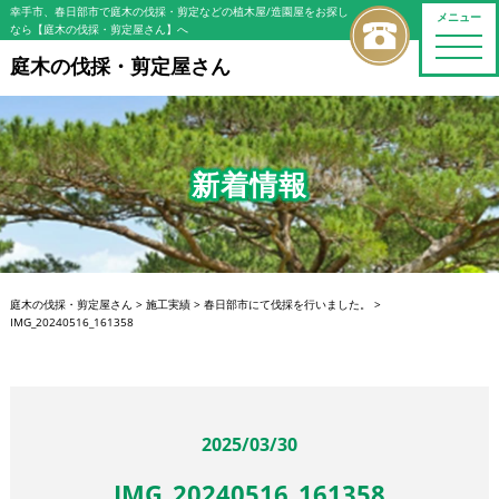
幸手市、春日部市で庭木の伐採・剪定などの植木屋/造園屋をお探し
メニュー
なら【庭木の伐採・剪定屋さん】へ
toggle
naviga
庭木の伐採・剪定屋さん
新着情報
庭木の伐採・剪定屋さん
>
施工実績
>
春日部市にて伐採を行いました。
>
IMG_20240516_161358
2025/03/30
IMG_20240516_161358