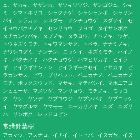
ュ、サカキ、サザンカ、サツキツツジ、サンゴジュ、シキ
ミ、シマトネリコ、シャクナゲ、シャシャンポ、シャリン
バイ、シラカシ、シロダモ、ジンチョウゲ、スダジイ、セ
イヨウバクチノキ、センリョウ、ソヨゴ、タイサンボク、
タチカンツバキ、タブノキ、タラヨウ、チャノキ、ツゲ、
トウネズミモチ、トキワマンサク、トベラ、ナナミノキ、
ナワシログミ、ナンテン、ニッケイ、ネズミモチ、ハイノ
キ、バクチノキ、ハクチョウゲ、ハマヒサカキ、ヒイラ
ギ、ヒイラギナンテン、ヒイラギモクセイ、ヒサカキ、ピ
ラカンサス、ビワ、プリペット、ベニカナメ、ベニカナメ
モチ、ボックスウッド、マサキ、マテバシイ、マホニアコ
ンヒューサ、マメツゲ、マンリョウ、モチノキ、モッコ
ク、ヤシ、ヤツデ、ヤブコウジ、ヤブツバキ、ヤブニッケ
イ、ヤマグルマ、ヤマモモ、ユーカリノキ、ユズ、ユズリ
ハ、リンボク、レッドロビン
常緑針葉樹
アカマツ、アスナロ、イチイ、イトヒバ、イヌガヤ、イヌ