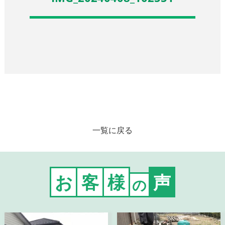
一覧に戻る
お
客
様
声
の