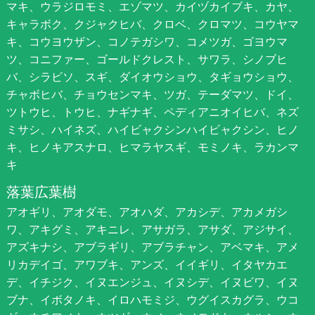
マキ、ウラジロモミ、エゾマツ、カイヅカイブキ、カヤ、
キャラボク、クジャクヒバ、クロベ、クロマツ、コウヤマ
キ、コウヨウザン、コノテガシワ、コメツガ、ゴヨウマ
ツ、コニファー、ゴールドクレスト、サワラ、シノブヒ
バ、シラビソ、スギ、ダイオウショウ、タギョウショウ、
チャボヒバ、チョウセンマキ、ツガ、テーダマツ、ドイ、
ツトウヒ、トウヒ、ナギナギ、ペディアニオイヒバ、ネズ
ミサシ、ハイネズ、ハイビャクシンハイビャクシン、ヒノ
キ、ヒノキアスナロ、ヒマラヤスギ、モミノキ、ラカンマ
キ
落葉広葉樹
アオギリ、アオダモ、アオハダ、アカシデ、アカメガシ
ワ、アキグミ、アキニレ、アサガラ、アサダ、アジサイ、
アズキナシ、アブラギリ、アブラチャン、アベマキ、アメ
リカデイゴ、アワブキ、アンズ、イイギリ、イタヤカエ
デ、イチジク、イヌエンジュ、イヌシデ、イヌビワ、イヌ
ブナ、イボタノキ、イロハモミジ、ウグイスカグラ、ウコ