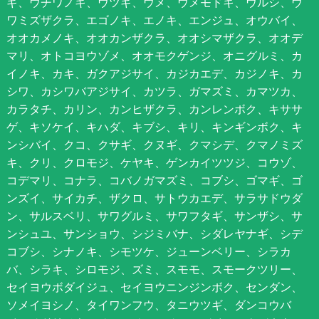
ギ、ウチワノキ、ウツギ、ウメ、ウメモドキ、ウルシ、ウ
ワミズザクラ、エゴノキ、エノキ、エンジュ、オウバイ、
オオカメノキ、オオカンザクラ、オオシマザクラ、オオデ
マリ、オトコヨウゾメ、オオモクゲンジ、オニグルミ、カ
イノキ、カキ、ガクアジサイ、カジカエデ、カジノキ、カ
シワ、カシワバアジサイ、カツラ、ガマズミ、カマツカ、
カラタチ、カリン、カンヒザクラ、カンレンボク、キササ
ゲ、キソケイ、キハダ、キブシ、キリ、キンギンボク、キ
ンシバイ、クコ、クサギ、クヌギ、クマシデ、クマノミズ
キ、クリ、クロモジ、ケヤキ、ゲンカイツツジ、コウゾ、
コデマリ、コナラ、コバノガマズミ、コブシ、ゴマギ、ゴ
ンズイ、サイカチ、ザクロ、サトウカエデ、サラサドウダ
ン、サルスベリ、サワグルミ、サワフタギ、サンザシ、サ
ンシュユ、サンショウ、シジミバナ、シダレヤナギ、シデ
コブシ、シナノキ、シモツケ、ジューンベリー、シラカ
バ、シラキ、シロモジ、ズミ、スモモ、スモークツリー、
セイヨウボダイジュ、セイヨウニンジンボク、センダン、
ソメイヨシノ、タイワンフウ、タニウツギ、ダンコウバ