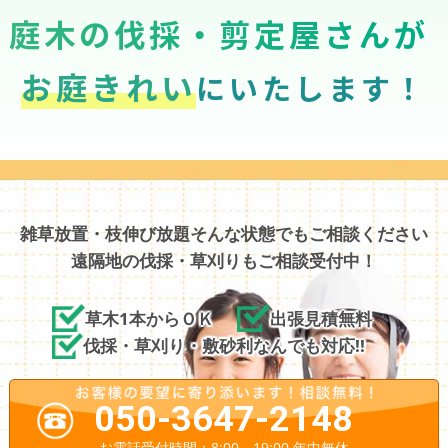
庭木の伐採・剪定屋さんが
お庭きれい
にいたします！
雑草放置・枝伸び放題そんな状態でもご相談ください
遠隔地の伐採・草刈りもご相談受付中！
草木1本からＯＫ
出張見積無料
伐採・草刈り・敷砂利なんでも対応!!
050-3647-2148
お電話受付時間：8:00～19:00 年中無休