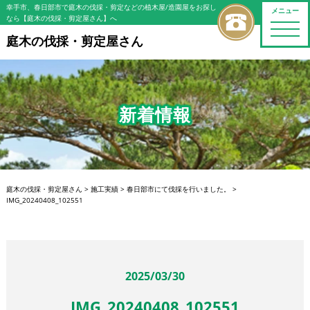
幸手市、春日部市で庭木の伐採・剪定などの植木屋/造園屋をお探し
メニュー
なら【庭木の伐採・剪定屋さん】へ
toggle
naviga
庭木の伐採・剪定屋さん
新着情報
庭木の伐採・剪定屋さん
>
施工実績
>
春日部市にて伐採を行いました。
>
IMG_20240408_102551
2025/03/30
IMG_20240408_102551