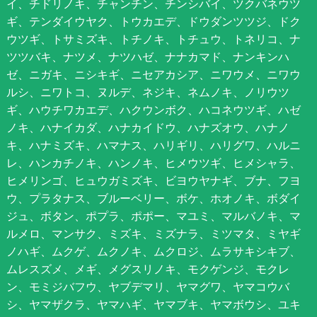
イ、チドリノキ、チャンチン、チンシバイ、ツクバネウツ
ギ、テンダイウヤク、トウカエデ、ドウダンツツジ、ドク
ウツギ、トサミズキ、トチノキ、トチュウ、トネリコ、ナ
ツツバキ、ナツメ、ナツハゼ、ナナカマド、ナンキンハ
ゼ、ニガキ、ニシキギ、ニセアカシア、ニワウメ、ニワウ
ルシ、ニワトコ、ヌルデ、ネジキ、ネムノキ、ノリウツ
ギ、ハウチワカエデ、ハクウンボク、ハコネウツギ、ハゼ
ノキ、ハナイカダ、ハナカイドウ、ハナズオウ、ハナノ
キ、ハナミズキ、ハマナス、ハリギリ、ハリグワ、ハルニ
レ、ハンカチノキ、ハンノキ、ヒメウツギ、ヒメシャラ、
ヒメリンゴ、ヒュウガミズキ、ビヨウヤナギ、ブナ、フヨ
ウ、プラタナス、ブルーベリー、ボケ、ホオノキ、ボダイ
ジュ、ボタン、ポプラ、ポポー、マユミ、マルバノキ、マ
ルメロ、マンサク、ミズキ、ミズナラ、ミツマタ、ミヤギ
ノハギ、ムクゲ、ムクノキ、ムクロジ、ムラサキシキブ、
ムレスズメ、メギ、メグスリノキ、モクゲンジ、モクレ
ン、モミジバフウ、ヤブデマリ、ヤマグワ、ヤマコウバ
シ、ヤマザクラ、ヤマハギ、ヤマブキ、ヤマボウシ、ユキ