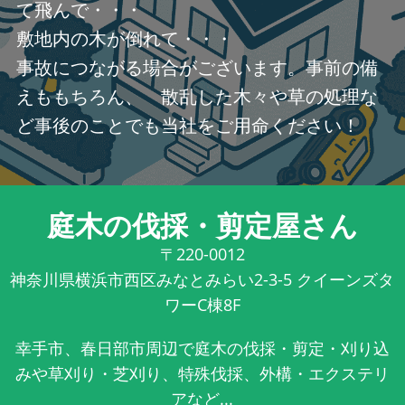
て飛んで・・・
敷地内の木が倒れて・・・
事故につながる場合がございます。事前の備
えももちろん、 散乱した木々や草の処理な
ど事後のことでも当社をご用命ください！
庭木の伐採・剪定屋さん
〒220-0012
神奈川県横浜市西区みなとみらい2-3-5 クイーンズタ
ワーC棟8F
幸手市、春日部市周辺で庭木の伐採・剪定・刈り込
みや草刈り・芝刈り、特殊伐採、外構・エクステリ
アなど...