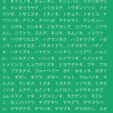
イ、チドリノキ、チャンチン、チンシバイ、ツクバネウツ
ギ、テンダイウヤク、トウカエデ、ドウダンツツジ、ドク
ウツギ、トサミズキ、トチノキ、トチュウ、トネリコ、ナ
ツツバキ、ナツメ、ナツハゼ、ナナカマド、ナンキンハ
ゼ、ニガキ、ニシキギ、ニセアカシア、ニワウメ、ニワウ
ルシ、ニワトコ、ヌルデ、ネジキ、ネムノキ、ノリウツ
ギ、ハウチワカエデ、ハクウンボク、ハコネウツギ、ハゼ
ノキ、ハナイカダ、ハナカイドウ、ハナズオウ、ハナノ
キ、ハナミズキ、ハマナス、ハリギリ、ハリグワ、ハルニ
レ、ハンカチノキ、ハンノキ、ヒメウツギ、ヒメシャラ、
ヒメリンゴ、ヒュウガミズキ、ビヨウヤナギ、ブナ、フヨ
ウ、プラタナス、ブルーベリー、ボケ、ホオノキ、ボダイ
ジュ、ボタン、ポプラ、ポポー、マユミ、マルバノキ、マ
ルメロ、マンサク、ミズキ、ミズナラ、ミツマタ、ミヤギ
ノハギ、ムクゲ、ムクノキ、ムクロジ、ムラサキシキブ、
ムレスズメ、メギ、メグスリノキ、モクゲンジ、モクレ
ン、モミジバフウ、ヤブデマリ、ヤマグワ、ヤマコウバ
シ、ヤマザクラ、ヤマハギ、ヤマブキ、ヤマボウシ、ユキ