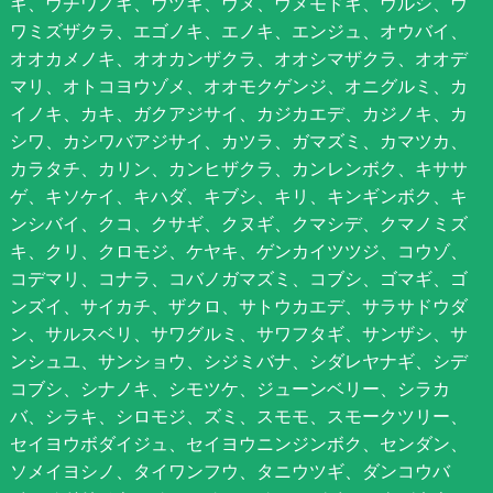
ギ、ウチワノキ、ウツギ、ウメ、ウメモドキ、ウルシ、ウ
ワミズザクラ、エゴノキ、エノキ、エンジュ、オウバイ、
オオカメノキ、オオカンザクラ、オオシマザクラ、オオデ
マリ、オトコヨウゾメ、オオモクゲンジ、オニグルミ、カ
イノキ、カキ、ガクアジサイ、カジカエデ、カジノキ、カ
シワ、カシワバアジサイ、カツラ、ガマズミ、カマツカ、
カラタチ、カリン、カンヒザクラ、カンレンボク、キササ
ゲ、キソケイ、キハダ、キブシ、キリ、キンギンボク、キ
ンシバイ、クコ、クサギ、クヌギ、クマシデ、クマノミズ
キ、クリ、クロモジ、ケヤキ、ゲンカイツツジ、コウゾ、
コデマリ、コナラ、コバノガマズミ、コブシ、ゴマギ、ゴ
ンズイ、サイカチ、ザクロ、サトウカエデ、サラサドウダ
ン、サルスベリ、サワグルミ、サワフタギ、サンザシ、サ
ンシュユ、サンショウ、シジミバナ、シダレヤナギ、シデ
コブシ、シナノキ、シモツケ、ジューンベリー、シラカ
バ、シラキ、シロモジ、ズミ、スモモ、スモークツリー、
セイヨウボダイジュ、セイヨウニンジンボク、センダン、
ソメイヨシノ、タイワンフウ、タニウツギ、ダンコウバ