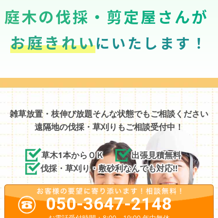
庭木の伐採・剪定屋さんが
お庭きれい
にいたします！
雑草放置・枝伸び放題そんな状態でもご相談ください
遠隔地の伐採・草刈りもご相談受付中！
草木1本からＯＫ
出張見積無料
伐採・草刈り・敷砂利なんでも対応!!
050-3647-2148
お電話受付時間：8:00～19:00 年中無休