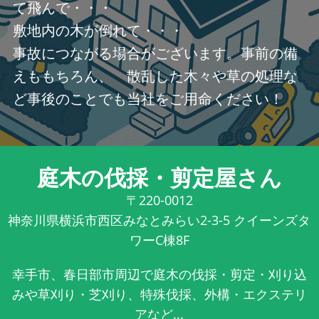
て飛んで・・・
敷地内の木が倒れて・・・
事故につながる場合がございます。事前の備
えももちろん、 散乱した木々や草の処理な
ど事後のことでも当社をご用命ください！
庭木の伐採・剪定屋さん
〒220-0012
神奈川県横浜市西区みなとみらい2-3-5 クイーンズタ
ワーC棟8F
幸手市、春日部市周辺で庭木の伐採・剪定・刈り込
みや草刈り・芝刈り、特殊伐採、外構・エクステリ
アなど...