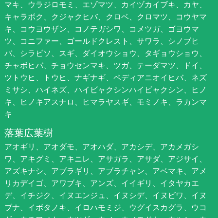
マキ、ウラジロモミ、エゾマツ、カイヅカイブキ、カヤ、
キャラボク、クジャクヒバ、クロベ、クロマツ、コウヤマ
キ、コウヨウザン、コノテガシワ、コメツガ、ゴヨウマ
ツ、コニファー、ゴールドクレスト、サワラ、シノブヒ
バ、シラビソ、スギ、ダイオウショウ、タギョウショウ、
チャボヒバ、チョウセンマキ、ツガ、テーダマツ、ドイ、
ツトウヒ、トウヒ、ナギナギ、ペディアニオイヒバ、ネズ
ミサシ、ハイネズ、ハイビャクシンハイビャクシン、ヒノ
キ、ヒノキアスナロ、ヒマラヤスギ、モミノキ、ラカンマ
キ
落葉広葉樹
アオギリ、アオダモ、アオハダ、アカシデ、アカメガシ
ワ、アキグミ、アキニレ、アサガラ、アサダ、アジサイ、
アズキナシ、アブラギリ、アブラチャン、アベマキ、アメ
リカデイゴ、アワブキ、アンズ、イイギリ、イタヤカエ
デ、イチジク、イヌエンジュ、イヌシデ、イヌビワ、イヌ
ブナ、イボタノキ、イロハモミジ、ウグイスカグラ、ウコ