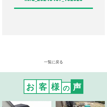
一覧に戻る
お
客
様
声
の