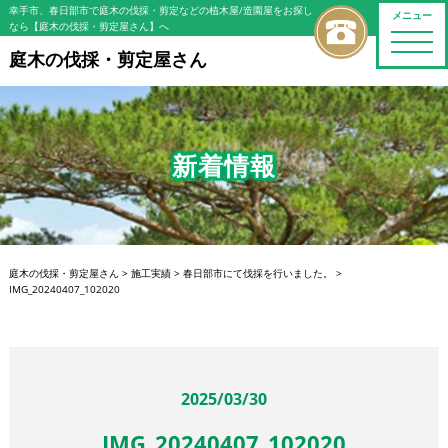
幸手市、春日部市で庭木の伐採・剪定などの植木屋/造園屋をお探し
メニュー
なら【庭木の伐採・剪定屋さん】へ
toggle
naviga
庭木の伐採・剪定屋さん
新着情報
庭木の伐採・剪定屋さん
>
施工実績
>
春日部市にて伐採を行いました。
>
IMG_20240407_102020
2025/03/30
IMG_20240407_102020