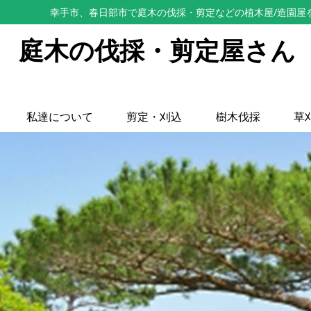
幸手市、春日部市で庭木の伐採・剪定などの植木屋/造園屋
庭木の伐採・剪定屋さん
私達について
剪定・刈込
樹木伐採
草