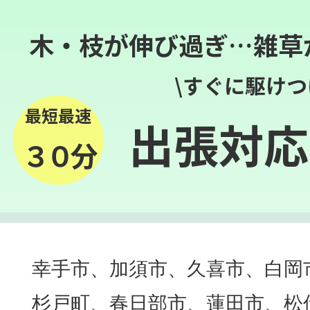
木・枝が伸び過ぎ…雑草
\すぐに駆けつ
最短最速
出張対応
３０分
幸手市、加須市、久喜市、白岡
杉戸町、春日部市、蓮田市、松