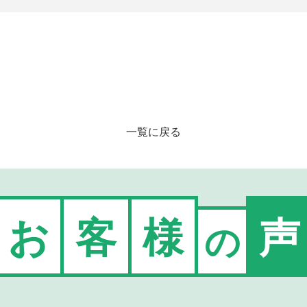
一覧に戻る
お
客
様
声
の