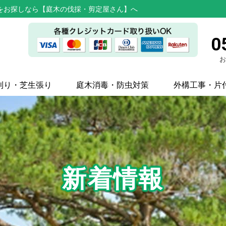
をお探しなら【庭木の伐採・剪定屋さん】へ
0
お
刈り・芝生張り
庭木消毒・防虫対策
外構工事・片
新着情報