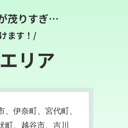
が茂りすぎ…
けます！/
エリア
市、伊奈町、宮代町、
伏町、越谷市、吉川