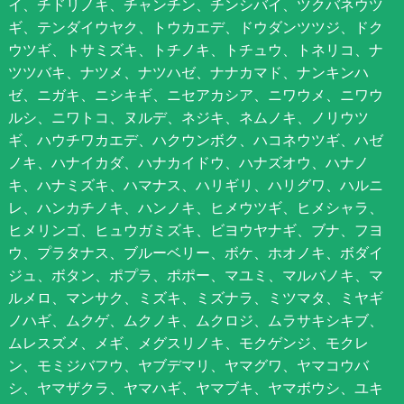
イ、チドリノキ、チャンチン、チンシバイ、ツクバネウツ
ギ、テンダイウヤク、トウカエデ、ドウダンツツジ、ドク
ウツギ、トサミズキ、トチノキ、トチュウ、トネリコ、ナ
ツツバキ、ナツメ、ナツハゼ、ナナカマド、ナンキンハ
ゼ、ニガキ、ニシキギ、ニセアカシア、ニワウメ、ニワウ
ルシ、ニワトコ、ヌルデ、ネジキ、ネムノキ、ノリウツ
ギ、ハウチワカエデ、ハクウンボク、ハコネウツギ、ハゼ
ノキ、ハナイカダ、ハナカイドウ、ハナズオウ、ハナノ
キ、ハナミズキ、ハマナス、ハリギリ、ハリグワ、ハルニ
レ、ハンカチノキ、ハンノキ、ヒメウツギ、ヒメシャラ、
ヒメリンゴ、ヒュウガミズキ、ビヨウヤナギ、ブナ、フヨ
ウ、プラタナス、ブルーベリー、ボケ、ホオノキ、ボダイ
ジュ、ボタン、ポプラ、ポポー、マユミ、マルバノキ、マ
ルメロ、マンサク、ミズキ、ミズナラ、ミツマタ、ミヤギ
ノハギ、ムクゲ、ムクノキ、ムクロジ、ムラサキシキブ、
ムレスズメ、メギ、メグスリノキ、モクゲンジ、モクレ
ン、モミジバフウ、ヤブデマリ、ヤマグワ、ヤマコウバ
シ、ヤマザクラ、ヤマハギ、ヤマブキ、ヤマボウシ、ユキ