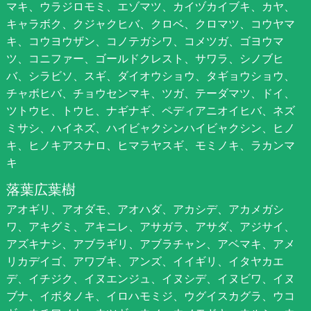
マキ、ウラジロモミ、エゾマツ、カイヅカイブキ、カヤ、
キャラボク、クジャクヒバ、クロベ、クロマツ、コウヤマ
キ、コウヨウザン、コノテガシワ、コメツガ、ゴヨウマ
ツ、コニファー、ゴールドクレスト、サワラ、シノブヒ
バ、シラビソ、スギ、ダイオウショウ、タギョウショウ、
チャボヒバ、チョウセンマキ、ツガ、テーダマツ、ドイ、
ツトウヒ、トウヒ、ナギナギ、ペディアニオイヒバ、ネズ
ミサシ、ハイネズ、ハイビャクシンハイビャクシン、ヒノ
キ、ヒノキアスナロ、ヒマラヤスギ、モミノキ、ラカンマ
キ
落葉広葉樹
アオギリ、アオダモ、アオハダ、アカシデ、アカメガシ
ワ、アキグミ、アキニレ、アサガラ、アサダ、アジサイ、
アズキナシ、アブラギリ、アブラチャン、アベマキ、アメ
リカデイゴ、アワブキ、アンズ、イイギリ、イタヤカエ
デ、イチジク、イヌエンジュ、イヌシデ、イヌビワ、イヌ
ブナ、イボタノキ、イロハモミジ、ウグイスカグラ、ウコ