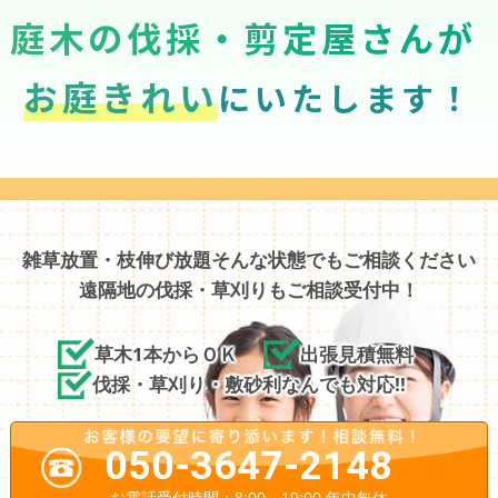
庭木の伐採・剪定屋さんが
お庭きれい
にいたします！
雑草放置・枝伸び放題そんな状態でもご相談ください
遠隔地の伐採・草刈りもご相談受付中！
草木1本からＯＫ
出張見積無料
伐採・草刈り・敷砂利なんでも対応!!
050-3647-2148
お電話受付時間：8:00～19:00 年中無休