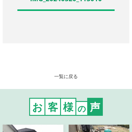
一覧に戻る
お
客
様
声
の