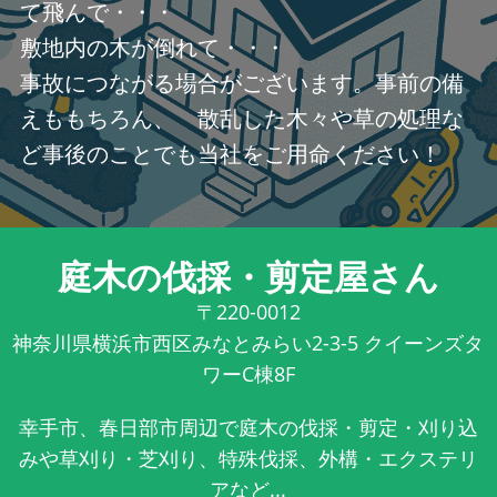
て飛んで・・・
敷地内の木が倒れて・・・
事故につながる場合がございます。事前の備
えももちろん、 散乱した木々や草の処理な
ど事後のことでも当社をご用命ください！
庭木の伐採・剪定屋さん
〒220-0012
神奈川県横浜市西区みなとみらい2-3-5 クイーンズタ
ワーC棟8F
幸手市、春日部市周辺で庭木の伐採・剪定・刈り込
みや草刈り・芝刈り、特殊伐採、外構・エクステリ
アなど...