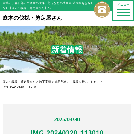
幸手市、春日部市で庭木の伐採・剪定などの植木屋/造園屋をお探し
メニュー
なら【庭木の伐採・剪定屋さん】へ
toggle
naviga
庭木の伐採・剪定屋さん
新着情報
庭木の伐採・剪定屋さん
>
施工実績
>
春日部市にて伐採を行いました。
>
IMG_20240320_113010
2025/03/30
IMG_20240320_113010