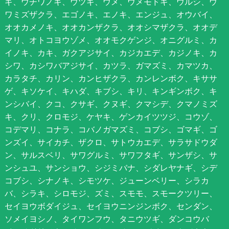
ギ、ウチワノキ、ウツギ、ウメ、ウメモドキ、ウルシ、ウ
ワミズザクラ、エゴノキ、エノキ、エンジュ、オウバイ、
オオカメノキ、オオカンザクラ、オオシマザクラ、オオデ
マリ、オトコヨウゾメ、オオモクゲンジ、オニグルミ、カ
イノキ、カキ、ガクアジサイ、カジカエデ、カジノキ、カ
シワ、カシワバアジサイ、カツラ、ガマズミ、カマツカ、
カラタチ、カリン、カンヒザクラ、カンレンボク、キササ
ゲ、キソケイ、キハダ、キブシ、キリ、キンギンボク、キ
ンシバイ、クコ、クサギ、クヌギ、クマシデ、クマノミズ
キ、クリ、クロモジ、ケヤキ、ゲンカイツツジ、コウゾ、
コデマリ、コナラ、コバノガマズミ、コブシ、ゴマギ、ゴ
ンズイ、サイカチ、ザクロ、サトウカエデ、サラサドウダ
ン、サルスベリ、サワグルミ、サワフタギ、サンザシ、サ
ンシュユ、サンショウ、シジミバナ、シダレヤナギ、シデ
コブシ、シナノキ、シモツケ、ジューンベリー、シラカ
バ、シラキ、シロモジ、ズミ、スモモ、スモークツリー、
セイヨウボダイジュ、セイヨウニンジンボク、センダン、
ソメイヨシノ、タイワンフウ、タニウツギ、ダンコウバ