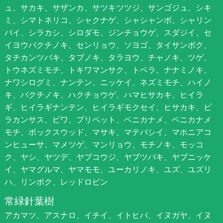
ュ、サカキ、サザンカ、サツキツツジ、サンゴジュ、シキ
ミ、シマトネリコ、シャクナゲ、シャシャンポ、シャリン
バイ、シラカシ、シロダモ、ジンチョウゲ、スダジイ、セ
イヨウバクチノキ、センリョウ、ソヨゴ、タイサンボク、
タチカンツバキ、タブノキ、タラヨウ、チャノキ、ツゲ、
トウネズミモチ、トキワマンサク、トベラ、ナナミノキ、
ナワシログミ、ナンテン、ニッケイ、ネズミモチ、ハイノ
キ、バクチノキ、ハクチョウゲ、ハマヒサカキ、ヒイラ
ギ、ヒイラギナンテン、ヒイラギモクセイ、ヒサカキ、ピ
ラカンサス、ビワ、プリペット、ベニカナメ、ベニカナメ
モチ、ボックスウッド、マサキ、マテバシイ、マホニアコ
ンヒューサ、マメツゲ、マンリョウ、モチノキ、モッコ
ク、ヤシ、ヤツデ、ヤブコウジ、ヤブツバキ、ヤブニッケ
イ、ヤマグルマ、ヤマモモ、ユーカリノキ、ユズ、ユズリ
ハ、リンボク、レッドロビン
常緑針葉樹
アカマツ、アスナロ、イチイ、イトヒバ、イヌガヤ、イヌ