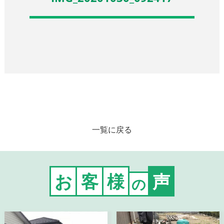
一覧に戻る
お
客
様
声
の