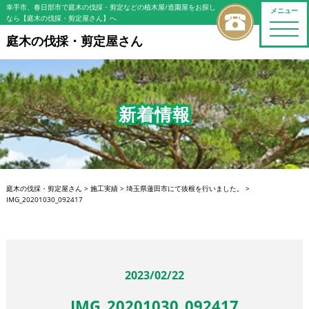
幸手市、春日部市で庭木の伐採・剪定などの植木屋/造園屋をお探し
メニュー
なら【庭木の伐採・剪定屋さん】へ
toggle
naviga
庭木の伐採・剪定屋さん
新着情報
庭木の伐採・剪定屋さん
>
施工実績
>
埼玉県蓮田市にて抜根を行いました。
>
IMG_20201030_092417
2023/02/22
IMG_20201030_092417