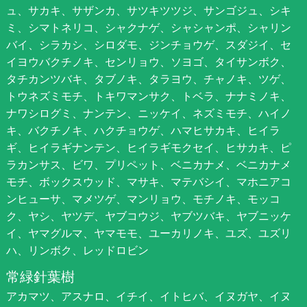
ュ、サカキ、サザンカ、サツキツツジ、サンゴジュ、シキ
ミ、シマトネリコ、シャクナゲ、シャシャンポ、シャリン
バイ、シラカシ、シロダモ、ジンチョウゲ、スダジイ、セ
イヨウバクチノキ、センリョウ、ソヨゴ、タイサンボク、
タチカンツバキ、タブノキ、タラヨウ、チャノキ、ツゲ、
トウネズミモチ、トキワマンサク、トベラ、ナナミノキ、
ナワシログミ、ナンテン、ニッケイ、ネズミモチ、ハイノ
キ、バクチノキ、ハクチョウゲ、ハマヒサカキ、ヒイラ
ギ、ヒイラギナンテン、ヒイラギモクセイ、ヒサカキ、ピ
ラカンサス、ビワ、プリペット、ベニカナメ、ベニカナメ
モチ、ボックスウッド、マサキ、マテバシイ、マホニアコ
ンヒューサ、マメツゲ、マンリョウ、モチノキ、モッコ
ク、ヤシ、ヤツデ、ヤブコウジ、ヤブツバキ、ヤブニッケ
イ、ヤマグルマ、ヤマモモ、ユーカリノキ、ユズ、ユズリ
ハ、リンボク、レッドロビン
常緑針葉樹
アカマツ、アスナロ、イチイ、イトヒバ、イヌガヤ、イヌ