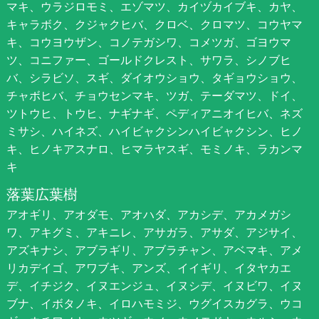
マキ、ウラジロモミ、エゾマツ、カイヅカイブキ、カヤ、
キャラボク、クジャクヒバ、クロベ、クロマツ、コウヤマ
キ、コウヨウザン、コノテガシワ、コメツガ、ゴヨウマ
ツ、コニファー、ゴールドクレスト、サワラ、シノブヒ
バ、シラビソ、スギ、ダイオウショウ、タギョウショウ、
チャボヒバ、チョウセンマキ、ツガ、テーダマツ、ドイ、
ツトウヒ、トウヒ、ナギナギ、ペディアニオイヒバ、ネズ
ミサシ、ハイネズ、ハイビャクシンハイビャクシン、ヒノ
キ、ヒノキアスナロ、ヒマラヤスギ、モミノキ、ラカンマ
キ
落葉広葉樹
アオギリ、アオダモ、アオハダ、アカシデ、アカメガシ
ワ、アキグミ、アキニレ、アサガラ、アサダ、アジサイ、
アズキナシ、アブラギリ、アブラチャン、アベマキ、アメ
リカデイゴ、アワブキ、アンズ、イイギリ、イタヤカエ
デ、イチジク、イヌエンジュ、イヌシデ、イヌビワ、イヌ
ブナ、イボタノキ、イロハモミジ、ウグイスカグラ、ウコ