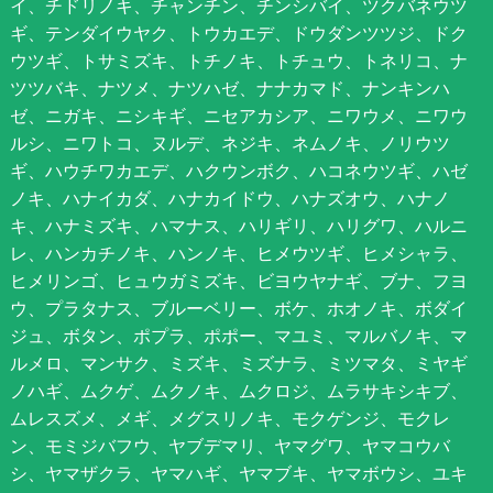
イ、チドリノキ、チャンチン、チンシバイ、ツクバネウツ
ギ、テンダイウヤク、トウカエデ、ドウダンツツジ、ドク
ウツギ、トサミズキ、トチノキ、トチュウ、トネリコ、ナ
ツツバキ、ナツメ、ナツハゼ、ナナカマド、ナンキンハ
ゼ、ニガキ、ニシキギ、ニセアカシア、ニワウメ、ニワウ
ルシ、ニワトコ、ヌルデ、ネジキ、ネムノキ、ノリウツ
ギ、ハウチワカエデ、ハクウンボク、ハコネウツギ、ハゼ
ノキ、ハナイカダ、ハナカイドウ、ハナズオウ、ハナノ
キ、ハナミズキ、ハマナス、ハリギリ、ハリグワ、ハルニ
レ、ハンカチノキ、ハンノキ、ヒメウツギ、ヒメシャラ、
ヒメリンゴ、ヒュウガミズキ、ビヨウヤナギ、ブナ、フヨ
ウ、プラタナス、ブルーベリー、ボケ、ホオノキ、ボダイ
ジュ、ボタン、ポプラ、ポポー、マユミ、マルバノキ、マ
ルメロ、マンサク、ミズキ、ミズナラ、ミツマタ、ミヤギ
ノハギ、ムクゲ、ムクノキ、ムクロジ、ムラサキシキブ、
ムレスズメ、メギ、メグスリノキ、モクゲンジ、モクレ
ン、モミジバフウ、ヤブデマリ、ヤマグワ、ヤマコウバ
シ、ヤマザクラ、ヤマハギ、ヤマブキ、ヤマボウシ、ユキ