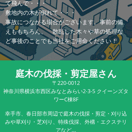
て飛んで・・・
敷地内の木が倒れて・・・
事故につながる場合がございます。事前の備
えももちろん、 散乱した木々や草の処理な
ど事後のことでも当社をご用命ください！
庭木の伐採・剪定屋さん
〒220-0012
神奈川県横浜市西区みなとみらい2-3-5 クイーンズタ
ワーC棟8F
幸手市、春日部市周辺で庭木の伐採・剪定・刈り込
みや草刈り・芝刈り、特殊伐採、外構・エクステリ
アなど...