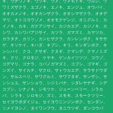
ギ、ウチワノキ、ウツギ、ウメ、ウメモドキ、ウルシ、ウ
ワミズザクラ、エゴノキ、エノキ、エンジュ、オウバイ、
オオカメノキ、オオカンザクラ、オオシマザクラ、オオデ
マリ、オトコヨウゾメ、オオモクゲンジ、オニグルミ、カ
イノキ、カキ、ガクアジサイ、カジカエデ、カジノキ、カ
シワ、カシワバアジサイ、カツラ、ガマズミ、カマツカ、
カラタチ、カリン、カンヒザクラ、カンレンボク、キササ
ゲ、キソケイ、キハダ、キブシ、キリ、キンギンボク、キ
ンシバイ、クコ、クサギ、クヌギ、クマシデ、クマノミズ
キ、クリ、クロモジ、ケヤキ、ゲンカイツツジ、コウゾ、
コデマリ、コナラ、コバノガマズミ、コブシ、ゴマギ、ゴ
ンズイ、サイカチ、ザクロ、サトウカエデ、サラサドウダ
ン、サルスベリ、サワグルミ、サワフタギ、サンザシ、サ
ンシュユ、サンショウ、シジミバナ、シダレヤナギ、シデ
コブシ、シナノキ、シモツケ、ジューンベリー、シラカ
バ、シラキ、シロモジ、ズミ、スモモ、スモークツリー、
セイヨウボダイジュ、セイヨウニンジンボク、センダン、
ソメイヨシノ、タイワンフウ、タニウツギ、ダンコウバ