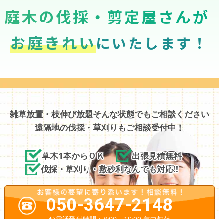
庭木の伐採・剪定屋さんが
お庭きれい
にいたします！
雑草放置・枝伸び放題そんな状態でもご相談ください
遠隔地の伐採・草刈りもご相談受付中！
草木1本からＯＫ
出張見積無料
伐採・草刈り・敷砂利なんでも対応!!
050-3647-2148
お電話受付時間：8:00～19:00 年中無休