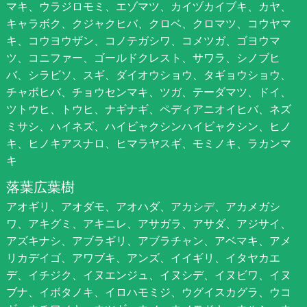
マキ、ウラジロモミ、エゾマツ、カイヅカイブキ、カヤ、
キャラボク、クジャクヒバ、クロベ、クロマツ、コウヤマ
キ、コウヨウザン、コノテガシワ、コメツガ、ゴヨウマ
ツ、コニファー、ゴールドクレスト、サワラ、シノブヒ
バ、シラビソ、スギ、ダイオウショウ、タギョウショウ、
チャボヒバ、チョウセンマキ、ツガ、テーダマツ、ドイ、
ツトウヒ、トウヒ、ナギナギ、ペディアニオイヒバ、ネズ
ミサシ、ハイネズ、ハイビャクシンハイビャクシン、ヒノ
キ、ヒノキアスナロ、ヒマラヤスギ、モミノキ、ラカンマ
キ
落葉広葉樹
アオギリ、アオダモ、アオハダ、アカシデ、アカメガシ
ワ、アキグミ、アキニレ、アサガラ、アサダ、アジサイ、
アズキナシ、アブラギリ、アブラチャン、アベマキ、アメ
リカデイゴ、アワブキ、アンズ、イイギリ、イタヤカエ
デ、イチジク、イヌエンジュ、イヌシデ、イヌビワ、イヌ
ブナ、イボタノキ、イロハモミジ、ウグイスカグラ、ウコ