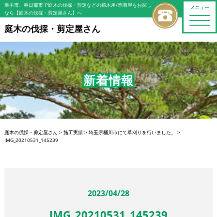
幸手市、春日部市で庭木の伐採・剪定などの植木屋/造園屋をお探し
メニュー
なら【庭木の伐採・剪定屋さん】へ
toggle
naviga
庭木の伐採・剪定屋さん
新着情報
庭木の伐採・剪定屋さん
>
施工実績
>
埼玉県桶川市にて草刈りを行いました。
>
IMG_20210531_145239
2023/04/28
IMG_20210531_145239