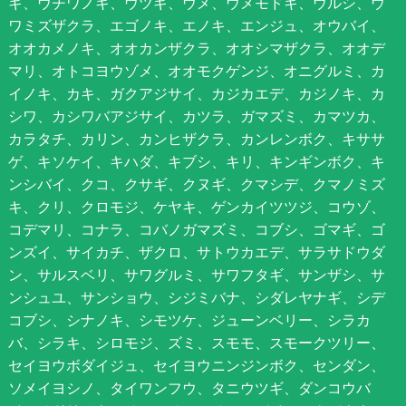
ギ、ウチワノキ、ウツギ、ウメ、ウメモドキ、ウルシ、ウ
ワミズザクラ、エゴノキ、エノキ、エンジュ、オウバイ、
オオカメノキ、オオカンザクラ、オオシマザクラ、オオデ
マリ、オトコヨウゾメ、オオモクゲンジ、オニグルミ、カ
イノキ、カキ、ガクアジサイ、カジカエデ、カジノキ、カ
シワ、カシワバアジサイ、カツラ、ガマズミ、カマツカ、
カラタチ、カリン、カンヒザクラ、カンレンボク、キササ
ゲ、キソケイ、キハダ、キブシ、キリ、キンギンボク、キ
ンシバイ、クコ、クサギ、クヌギ、クマシデ、クマノミズ
キ、クリ、クロモジ、ケヤキ、ゲンカイツツジ、コウゾ、
コデマリ、コナラ、コバノガマズミ、コブシ、ゴマギ、ゴ
ンズイ、サイカチ、ザクロ、サトウカエデ、サラサドウダ
ン、サルスベリ、サワグルミ、サワフタギ、サンザシ、サ
ンシュユ、サンショウ、シジミバナ、シダレヤナギ、シデ
コブシ、シナノキ、シモツケ、ジューンベリー、シラカ
バ、シラキ、シロモジ、ズミ、スモモ、スモークツリー、
セイヨウボダイジュ、セイヨウニンジンボク、センダン、
ソメイヨシノ、タイワンフウ、タニウツギ、ダンコウバ