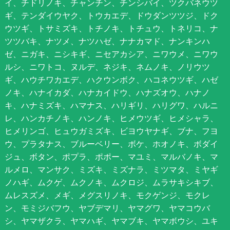
イ、チドリノキ、チャンチン、チンシバイ、ツクバネウツ
ギ、テンダイウヤク、トウカエデ、ドウダンツツジ、ドク
ウツギ、トサミズキ、トチノキ、トチュウ、トネリコ、ナ
ツツバキ、ナツメ、ナツハゼ、ナナカマド、ナンキンハ
ゼ、ニガキ、ニシキギ、ニセアカシア、ニワウメ、ニワウ
ルシ、ニワトコ、ヌルデ、ネジキ、ネムノキ、ノリウツ
ギ、ハウチワカエデ、ハクウンボク、ハコネウツギ、ハゼ
ノキ、ハナイカダ、ハナカイドウ、ハナズオウ、ハナノ
キ、ハナミズキ、ハマナス、ハリギリ、ハリグワ、ハルニ
レ、ハンカチノキ、ハンノキ、ヒメウツギ、ヒメシャラ、
ヒメリンゴ、ヒュウガミズキ、ビヨウヤナギ、ブナ、フヨ
ウ、プラタナス、ブルーベリー、ボケ、ホオノキ、ボダイ
ジュ、ボタン、ポプラ、ポポー、マユミ、マルバノキ、マ
ルメロ、マンサク、ミズキ、ミズナラ、ミツマタ、ミヤギ
ノハギ、ムクゲ、ムクノキ、ムクロジ、ムラサキシキブ、
ムレスズメ、メギ、メグスリノキ、モクゲンジ、モクレ
ン、モミジバフウ、ヤブデマリ、ヤマグワ、ヤマコウバ
シ、ヤマザクラ、ヤマハギ、ヤマブキ、ヤマボウシ、ユキ