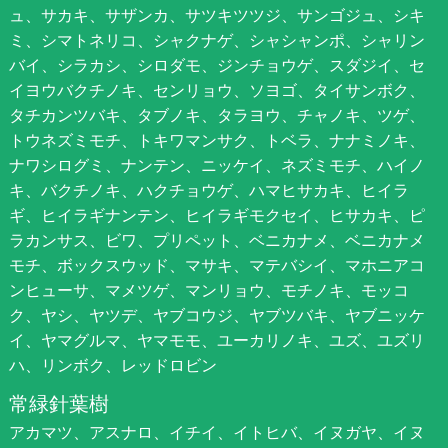
ュ、サカキ、サザンカ、サツキツツジ、サンゴジュ、シキ
ミ、シマトネリコ、シャクナゲ、シャシャンポ、シャリン
バイ、シラカシ、シロダモ、ジンチョウゲ、スダジイ、セ
イヨウバクチノキ、センリョウ、ソヨゴ、タイサンボク、
タチカンツバキ、タブノキ、タラヨウ、チャノキ、ツゲ、
トウネズミモチ、トキワマンサク、トベラ、ナナミノキ、
ナワシログミ、ナンテン、ニッケイ、ネズミモチ、ハイノ
キ、バクチノキ、ハクチョウゲ、ハマヒサカキ、ヒイラ
ギ、ヒイラギナンテン、ヒイラギモクセイ、ヒサカキ、ピ
ラカンサス、ビワ、プリペット、ベニカナメ、ベニカナメ
モチ、ボックスウッド、マサキ、マテバシイ、マホニアコ
ンヒューサ、マメツゲ、マンリョウ、モチノキ、モッコ
ク、ヤシ、ヤツデ、ヤブコウジ、ヤブツバキ、ヤブニッケ
イ、ヤマグルマ、ヤマモモ、ユーカリノキ、ユズ、ユズリ
ハ、リンボク、レッドロビン
常緑針葉樹
アカマツ、アスナロ、イチイ、イトヒバ、イヌガヤ、イヌ