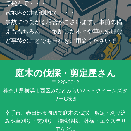
て飛んで・・・
敷地内の木が倒れて・・・
事故につながる場合がございます。事前の備
えももちろん、 散乱した木々や草の処理な
ど事後のことでも当社をご用命ください！
庭木の伐採・剪定屋さん
〒220-0012
神奈川県横浜市西区みなとみらい2-3-5 クイーンズタ
ワーC棟8F
幸手市、春日部市周辺で庭木の伐採・剪定・刈り込
みや草刈り・芝刈り、特殊伐採、外構・エクステリ
アなど...