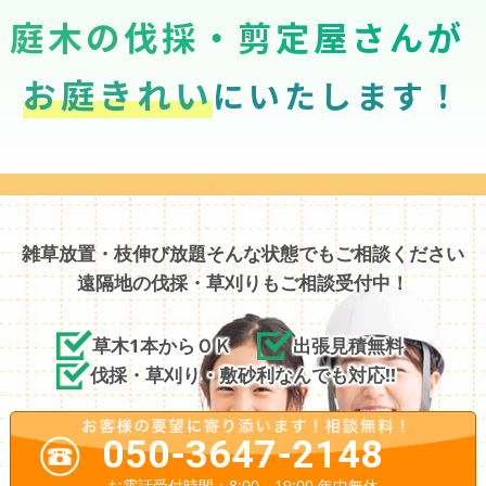
庭木の伐採・剪定屋さんが
お庭きれい
にいたします！
雑草放置・枝伸び放題そんな状態でもご相談ください
遠隔地の伐採・草刈りもご相談受付中！
草木1本からＯＫ
出張見積無料
伐採・草刈り・敷砂利なんでも対応!!
050-3647-2148
お電話受付時間：8:00～19:00 年中無休