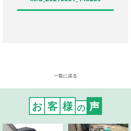
一覧に戻る
お
客
様
声
の