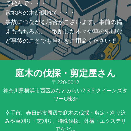
て飛んで・・・
敷地内の木が倒れて・・・
事故につながる場合がございます。事前の備
えももちろん、 散乱した木々や草の処理な
ど事後のことでも当社をご用命ください！
庭木の伐採・剪定屋さん
〒220-0012
神奈川県横浜市西区みなとみらい2-3-5 クイーンズタ
ワーC棟8F
幸手市、春日部市周辺で庭木の伐採・剪定・刈り込
みや草刈り・芝刈り、特殊伐採、外構・エクステリ
アなど...