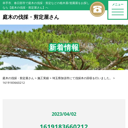
幸手市、春日部市で庭木の伐採・剪定などの植木屋/造園屋をお探し
メニュー
なら【庭木の伐採・剪定屋さん】へ
toggle
naviga
庭木の伐採・剪定屋さん
新着情報
庭木の伐採・剪定屋さん
>
施工実績
>
埼玉県加須市にて伐採木の回収を行いました。
>
1619183660212
2023/04/02
1619183660212