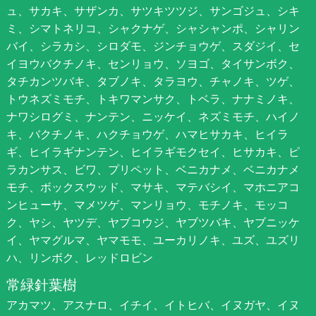
ュ、サカキ、サザンカ、サツキツツジ、サンゴジュ、シキ
ミ、シマトネリコ、シャクナゲ、シャシャンポ、シャリン
バイ、シラカシ、シロダモ、ジンチョウゲ、スダジイ、セ
イヨウバクチノキ、センリョウ、ソヨゴ、タイサンボク、
タチカンツバキ、タブノキ、タラヨウ、チャノキ、ツゲ、
トウネズミモチ、トキワマンサク、トベラ、ナナミノキ、
ナワシログミ、ナンテン、ニッケイ、ネズミモチ、ハイノ
キ、バクチノキ、ハクチョウゲ、ハマヒサカキ、ヒイラ
ギ、ヒイラギナンテン、ヒイラギモクセイ、ヒサカキ、ピ
ラカンサス、ビワ、プリペット、ベニカナメ、ベニカナメ
モチ、ボックスウッド、マサキ、マテバシイ、マホニアコ
ンヒューサ、マメツゲ、マンリョウ、モチノキ、モッコ
ク、ヤシ、ヤツデ、ヤブコウジ、ヤブツバキ、ヤブニッケ
イ、ヤマグルマ、ヤマモモ、ユーカリノキ、ユズ、ユズリ
ハ、リンボク、レッドロビン
常緑針葉樹
アカマツ、アスナロ、イチイ、イトヒバ、イヌガヤ、イヌ