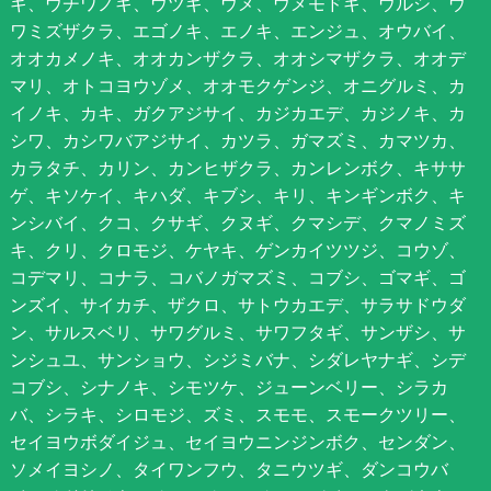
ギ、ウチワノキ、ウツギ、ウメ、ウメモドキ、ウルシ、ウ
ワミズザクラ、エゴノキ、エノキ、エンジュ、オウバイ、
オオカメノキ、オオカンザクラ、オオシマザクラ、オオデ
マリ、オトコヨウゾメ、オオモクゲンジ、オニグルミ、カ
イノキ、カキ、ガクアジサイ、カジカエデ、カジノキ、カ
シワ、カシワバアジサイ、カツラ、ガマズミ、カマツカ、
カラタチ、カリン、カンヒザクラ、カンレンボク、キササ
ゲ、キソケイ、キハダ、キブシ、キリ、キンギンボク、キ
ンシバイ、クコ、クサギ、クヌギ、クマシデ、クマノミズ
キ、クリ、クロモジ、ケヤキ、ゲンカイツツジ、コウゾ、
コデマリ、コナラ、コバノガマズミ、コブシ、ゴマギ、ゴ
ンズイ、サイカチ、ザクロ、サトウカエデ、サラサドウダ
ン、サルスベリ、サワグルミ、サワフタギ、サンザシ、サ
ンシュユ、サンショウ、シジミバナ、シダレヤナギ、シデ
コブシ、シナノキ、シモツケ、ジューンベリー、シラカ
バ、シラキ、シロモジ、ズミ、スモモ、スモークツリー、
セイヨウボダイジュ、セイヨウニンジンボク、センダン、
ソメイヨシノ、タイワンフウ、タニウツギ、ダンコウバ