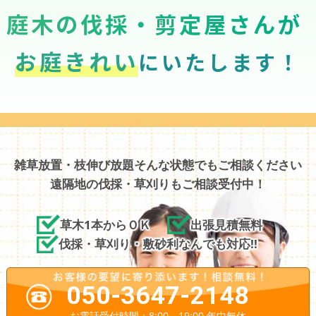
庭木の伐採・剪定屋さんが
お庭きれい
にいたします！
雑草放置・枝伸び放題そんな状態でもご相談ください
遠隔地の伐採・草刈りもご相談受付中！
草木1本からＯＫ
出張見積無料
伐採・草刈り・敷砂利なんでも対応!!
050-3647-2148
お電話受付時間：8:00～19:00 年中無休