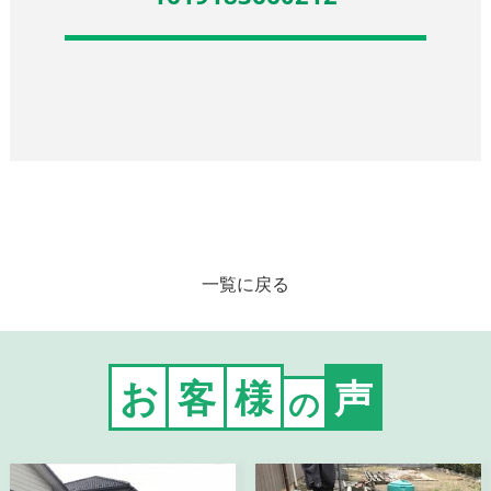
一覧に戻る
お
客
様
声
の