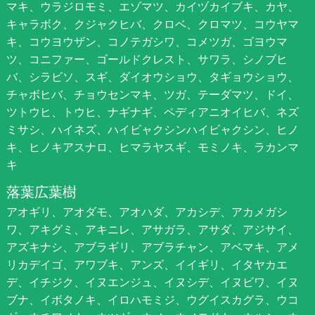
マキ、ウラジロモミ、エゾマツ、カイヅカイブキ、カヤ、
キャラボク、クジャクヒバ、クロベ、クロマツ、コウヤマ
キ、コウヨウザン、コノテガシワ、コメツガ、ゴヨウマ
ツ、コニファー、ゴールドクレスト、サワラ、シノブヒ
バ、シラビソ、スギ、ダイオウショウ、タギョウショウ、
チャボヒバ、チョウセンマキ、ツガ、テーダマツ、ドイ、
ツトウヒ、トウヒ、ナギナギ、ペディアニオイヒバ、ネズ
ミサシ、ハイネズ、ハイビャクシンハイビャクシン、ヒノ
キ、ヒノキアスナロ、ヒマラヤスギ、モミノキ、ラカンマ
キ
落葉広葉樹
アオギリ、アオダモ、アオハダ、アカシデ、アカメガシ
ワ、アキグミ、アキニレ、アサガラ、アサダ、アジサイ、
アズキナシ、アブラギリ、アブラチャン、アベマキ、アメ
リカデイゴ、アワブキ、アンズ、イイギリ、イタヤカエ
デ、イチジク、イヌエンジュ、イヌシデ、イヌビワ、イヌ
ブナ、イボタノキ、イロハモミジ、ウグイスカグラ、ウコ