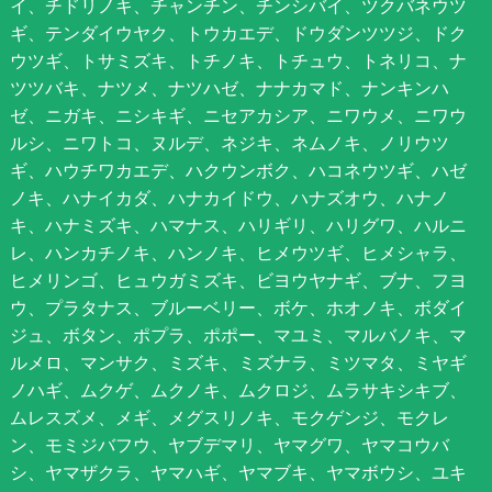
イ、チドリノキ、チャンチン、チンシバイ、ツクバネウツ
ギ、テンダイウヤク、トウカエデ、ドウダンツツジ、ドク
ウツギ、トサミズキ、トチノキ、トチュウ、トネリコ、ナ
ツツバキ、ナツメ、ナツハゼ、ナナカマド、ナンキンハ
ゼ、ニガキ、ニシキギ、ニセアカシア、ニワウメ、ニワウ
ルシ、ニワトコ、ヌルデ、ネジキ、ネムノキ、ノリウツ
ギ、ハウチワカエデ、ハクウンボク、ハコネウツギ、ハゼ
ノキ、ハナイカダ、ハナカイドウ、ハナズオウ、ハナノ
キ、ハナミズキ、ハマナス、ハリギリ、ハリグワ、ハルニ
レ、ハンカチノキ、ハンノキ、ヒメウツギ、ヒメシャラ、
ヒメリンゴ、ヒュウガミズキ、ビヨウヤナギ、ブナ、フヨ
ウ、プラタナス、ブルーベリー、ボケ、ホオノキ、ボダイ
ジュ、ボタン、ポプラ、ポポー、マユミ、マルバノキ、マ
ルメロ、マンサク、ミズキ、ミズナラ、ミツマタ、ミヤギ
ノハギ、ムクゲ、ムクノキ、ムクロジ、ムラサキシキブ、
ムレスズメ、メギ、メグスリノキ、モクゲンジ、モクレ
ン、モミジバフウ、ヤブデマリ、ヤマグワ、ヤマコウバ
シ、ヤマザクラ、ヤマハギ、ヤマブキ、ヤマボウシ、ユキ