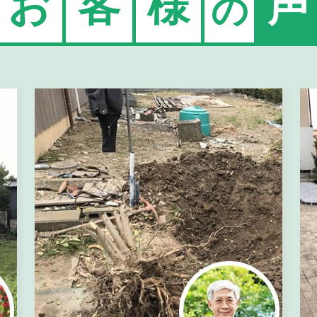
お
客
様
声
の