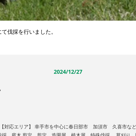
にて伐採を行いました。
2024/12/27
。
 【対応エリア】 幸手市を中心に春日部市 加須市 久喜市な
の伐採 庭木 剪定 剪定 造園屋 植木屋 特殊伐採 草刈り