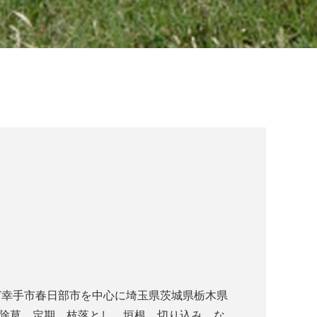
ど幸手市春日部市を中心に埼玉県茨城県栃木県
 除草 定期 枝落とし 垣根 切り込み な