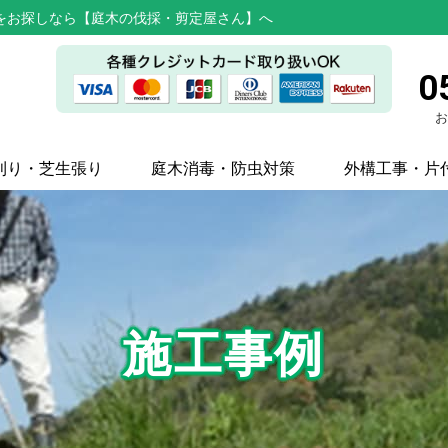
をお探しなら【庭木の伐採・剪定屋さん】へ
0
お
刈り・芝生張り
庭木消毒・防虫対策
外構工事・片
施工事例