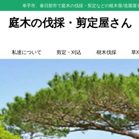
幸手市、春日部市で庭木の伐採・剪定などの植木屋/造園屋
庭木の伐採・剪定屋さん
私達について
剪定・刈込
樹木伐採
草