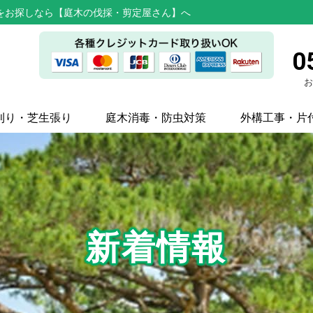
をお探しなら【庭木の伐採・剪定屋さん】へ
0
お
刈り・芝生張り
庭木消毒・防虫対策
外構工事・片
新着情報