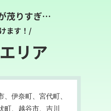
が茂りすぎ…
けます！/
エリア
市、伊奈町、宮代町、
伏町、越谷市、吉川