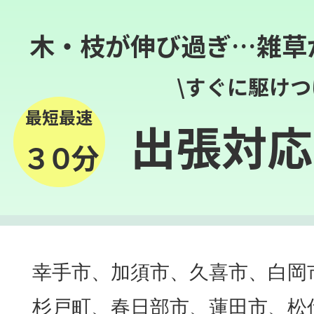
木・枝が伸び過ぎ…雑草
\すぐに駆けつ
最短最速
出張対応
３０分
幸手市、加須市、久喜市、白岡
杉戸町、春日部市、蓮田市、松