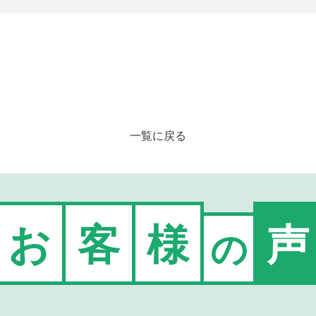
一覧に戻る
お
客
様
声
の