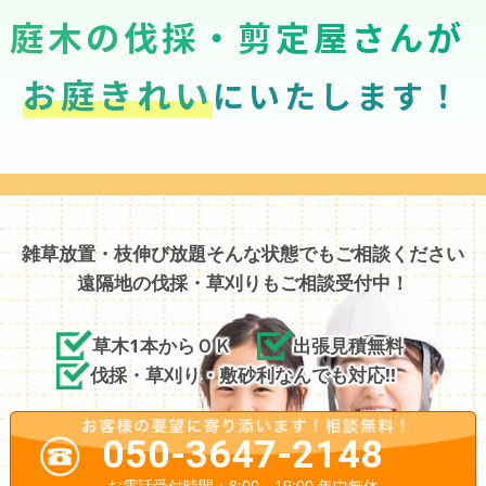
庭木の伐採・剪定屋さんが
お庭きれい
にいたします！
雑草放置・枝伸び放題そんな状態でもご相談ください
遠隔地の伐採・草刈りもご相談受付中！
草木1本からＯＫ
出張見積無料
伐採・草刈り・敷砂利なんでも対応!!
050-3647-2148
お電話受付時間：8:00～19:00 年中無休