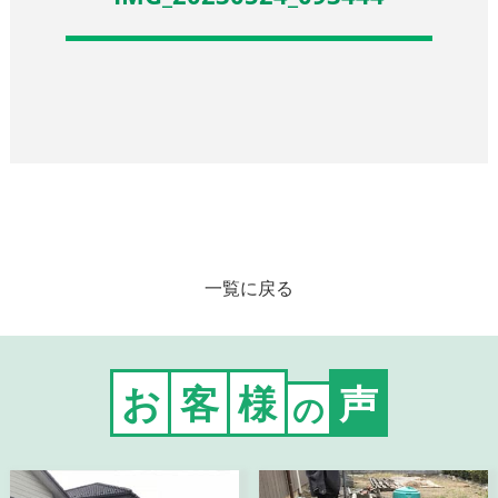
一覧に戻る
お
客
様
声
の