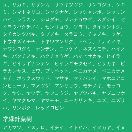
ュ、サカキ、サザンカ、サツキツツジ、サンゴジュ、シキ
ミ、シマトネリコ、シャクナゲ、シャシャンポ、シャリン
バイ、シラカシ、シロダモ、ジンチョウゲ、スダジイ、セ
イヨウバクチノキ、センリョウ、ソヨゴ、タイサンボク、
タチカンツバキ、タブノキ、タラヨウ、チャノキ、ツゲ、
トウネズミモチ、トキワマンサク、トベラ、ナナミノキ、
ナワシログミ、ナンテン、ニッケイ、ネズミモチ、ハイノ
キ、バクチノキ、ハクチョウゲ、ハマヒサカキ、ヒイラ
ギ、ヒイラギナンテン、ヒイラギモクセイ、ヒサカキ、ピ
ラカンサス、ビワ、プリペット、ベニカナメ、ベニカナメ
モチ、ボックスウッド、マサキ、マテバシイ、マホニアコ
ンヒューサ、マメツゲ、マンリョウ、モチノキ、モッコ
ク、ヤシ、ヤツデ、ヤブコウジ、ヤブツバキ、ヤブニッケ
イ、ヤマグルマ、ヤマモモ、ユーカリノキ、ユズ、ユズリ
ハ、リンボク、レッドロビン
常緑針葉樹
アカマツ、アスナロ、イチイ、イトヒバ、イヌガヤ、イヌ