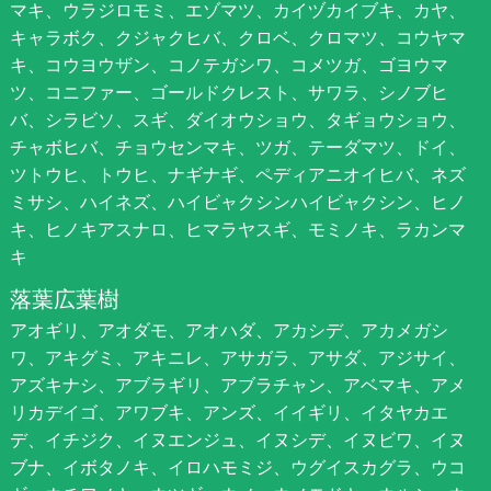
マキ、ウラジロモミ、エゾマツ、カイヅカイブキ、カヤ、
キャラボク、クジャクヒバ、クロベ、クロマツ、コウヤマ
キ、コウヨウザン、コノテガシワ、コメツガ、ゴヨウマ
ツ、コニファー、ゴールドクレスト、サワラ、シノブヒ
バ、シラビソ、スギ、ダイオウショウ、タギョウショウ、
チャボヒバ、チョウセンマキ、ツガ、テーダマツ、ドイ、
ツトウヒ、トウヒ、ナギナギ、ペディアニオイヒバ、ネズ
ミサシ、ハイネズ、ハイビャクシンハイビャクシン、ヒノ
キ、ヒノキアスナロ、ヒマラヤスギ、モミノキ、ラカンマ
キ
落葉広葉樹
アオギリ、アオダモ、アオハダ、アカシデ、アカメガシ
ワ、アキグミ、アキニレ、アサガラ、アサダ、アジサイ、
アズキナシ、アブラギリ、アブラチャン、アベマキ、アメ
リカデイゴ、アワブキ、アンズ、イイギリ、イタヤカエ
デ、イチジク、イヌエンジュ、イヌシデ、イヌビワ、イヌ
ブナ、イボタノキ、イロハモミジ、ウグイスカグラ、ウコ