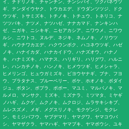
イ、チドリノキ、チャンチン、チンシバイ、ツクバネウツ
ギ、テンダイウヤク、トウカエデ、ドウダンツツジ、ドク
ウツギ、トサミズキ、トチノキ、トチュウ、トネリコ、ナ
ツツバキ、ナツメ、ナツハゼ、ナナカマド、ナンキンハ
ゼ、ニガキ、ニシキギ、ニセアカシア、ニワウメ、ニワウ
ルシ、ニワトコ、ヌルデ、ネジキ、ネムノキ、ノリウツ
ギ、ハウチワカエデ、ハクウンボク、ハコネウツギ、ハゼ
ノキ、ハナイカダ、ハナカイドウ、ハナズオウ、ハナノ
キ、ハナミズキ、ハマナス、ハリギリ、ハリグワ、ハルニ
レ、ハンカチノキ、ハンノキ、ヒメウツギ、ヒメシャラ、
ヒメリンゴ、ヒュウガミズキ、ビヨウヤナギ、ブナ、フヨ
ウ、プラタナス、ブルーベリー、ボケ、ホオノキ、ボダイ
ジュ、ボタン、ポプラ、ポポー、マユミ、マルバノキ、マ
ルメロ、マンサク、ミズキ、ミズナラ、ミツマタ、ミヤギ
ノハギ、ムクゲ、ムクノキ、ムクロジ、ムラサキシキブ、
ムレスズメ、メギ、メグスリノキ、モクゲンジ、モクレ
ン、モミジバフウ、ヤブデマリ、ヤマグワ、ヤマコウバ
シ、ヤマザクラ、ヤマハギ、ヤマブキ、ヤマボウシ、ユキ