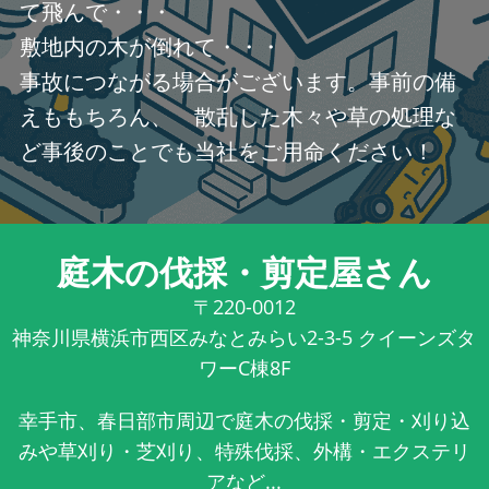
て飛んで・・・
敷地内の木が倒れて・・・
事故につながる場合がございます。事前の備
えももちろん、 散乱した木々や草の処理な
ど事後のことでも当社をご用命ください！
庭木の伐採・剪定屋さん
〒220-0012
神奈川県横浜市西区みなとみらい2-3-5 クイーンズタ
ワーC棟8F
幸手市、春日部市周辺で庭木の伐採・剪定・刈り込
みや草刈り・芝刈り、特殊伐採、外構・エクステリ
アなど...