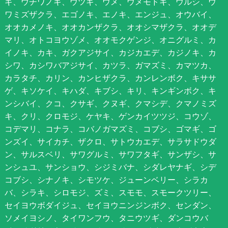
ギ、ウチワノキ、ウツギ、ウメ、ウメモドキ、ウルシ、ウ
ワミズザクラ、エゴノキ、エノキ、エンジュ、オウバイ、
オオカメノキ、オオカンザクラ、オオシマザクラ、オオデ
マリ、オトコヨウゾメ、オオモクゲンジ、オニグルミ、カ
イノキ、カキ、ガクアジサイ、カジカエデ、カジノキ、カ
シワ、カシワバアジサイ、カツラ、ガマズミ、カマツカ、
カラタチ、カリン、カンヒザクラ、カンレンボク、キササ
ゲ、キソケイ、キハダ、キブシ、キリ、キンギンボク、キ
ンシバイ、クコ、クサギ、クヌギ、クマシデ、クマノミズ
キ、クリ、クロモジ、ケヤキ、ゲンカイツツジ、コウゾ、
コデマリ、コナラ、コバノガマズミ、コブシ、ゴマギ、ゴ
ンズイ、サイカチ、ザクロ、サトウカエデ、サラサドウダ
ン、サルスベリ、サワグルミ、サワフタギ、サンザシ、サ
ンシュユ、サンショウ、シジミバナ、シダレヤナギ、シデ
コブシ、シナノキ、シモツケ、ジューンベリー、シラカ
バ、シラキ、シロモジ、ズミ、スモモ、スモークツリー、
セイヨウボダイジュ、セイヨウニンジンボク、センダン、
ソメイヨシノ、タイワンフウ、タニウツギ、ダンコウバ