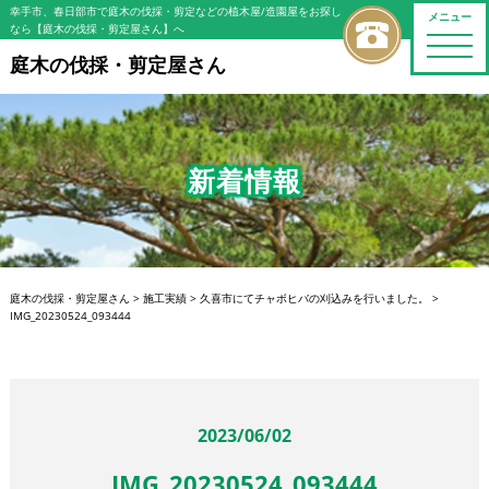
幸手市、春日部市で庭木の伐採・剪定などの植木屋/造園屋をお探し
メニュー
なら【庭木の伐採・剪定屋さん】へ
toggle
naviga
庭木の伐採・剪定屋さん
新着情報
庭木の伐採・剪定屋さん
>
施工実績
>
久喜市にてチャボヒバの刈込みを行いました。
>
IMG_20230524_093444
2023/06/02
IMG_20230524_093444