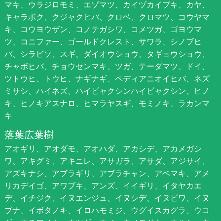
マキ、ウラジロモミ、エゾマツ、カイヅカイブキ、カヤ、
キャラボク、クジャクヒバ、クロベ、クロマツ、コウヤマ
キ、コウヨウザン、コノテガシワ、コメツガ、ゴヨウマ
ツ、コニファー、ゴールドクレスト、サワラ、シノブヒ
バ、シラビソ、スギ、ダイオウショウ、タギョウショウ、
チャボヒバ、チョウセンマキ、ツガ、テーダマツ、ドイ、
ツトウヒ、トウヒ、ナギナギ、ペディアニオイヒバ、ネズ
ミサシ、ハイネズ、ハイビャクシンハイビャクシン、ヒノ
キ、ヒノキアスナロ、ヒマラヤスギ、モミノキ、ラカンマ
キ
落葉広葉樹
アオギリ、アオダモ、アオハダ、アカシデ、アカメガシ
ワ、アキグミ、アキニレ、アサガラ、アサダ、アジサイ、
アズキナシ、アブラギリ、アブラチャン、アベマキ、アメ
リカデイゴ、アワブキ、アンズ、イイギリ、イタヤカエ
デ、イチジク、イヌエンジュ、イヌシデ、イヌビワ、イヌ
ブナ、イボタノキ、イロハモミジ、ウグイスカグラ、ウコ