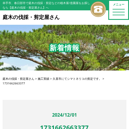
幸手市、春日部市で庭木の伐採・剪定などの植木屋/造園屋をお探し
メニュー
なら【庭木の伐採・剪定屋さん】へ
toggle
naviga
庭木の伐採・剪定屋さん
新着情報
庭木の伐採・剪定屋さん
>
施工実績
>
久喜市にてシマトネリコの剪定です。
>
1731662663377
2024/12/01
1731662663377