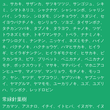
ュ、サカキ、サザンカ、サツキツツジ、サンゴジュ、シキ
ミ、シマトネリコ、シャクナゲ、シャシャンポ、シャリン
バイ、シラカシ、シロダモ、ジンチョウゲ、スダジイ、セ
イヨウバクチノキ、センリョウ、ソヨゴ、タイサンボク、
タチカンツバキ、タブノキ、タラヨウ、チャノキ、ツゲ、
トウネズミモチ、トキワマンサク、トベラ、ナナミノキ、
ナワシログミ、ナンテン、ニッケイ、ネズミモチ、ハイノ
キ、バクチノキ、ハクチョウゲ、ハマヒサカキ、ヒイラ
ギ、ヒイラギナンテン、ヒイラギモクセイ、ヒサカキ、ピ
ラカンサス、ビワ、プリペット、ベニカナメ、ベニカナメ
モチ、ボックスウッド、マサキ、マテバシイ、マホニアコ
ンヒューサ、マメツゲ、マンリョウ、モチノキ、モッコ
ク、ヤシ、ヤツデ、ヤブコウジ、ヤブツバキ、ヤブニッケ
イ、ヤマグルマ、ヤマモモ、ユーカリノキ、ユズ、ユズリ
ハ、リンボク、レッドロビン
常緑針葉樹
アカマツ、アスナロ、イチイ、イトヒバ、イヌガヤ、イヌ