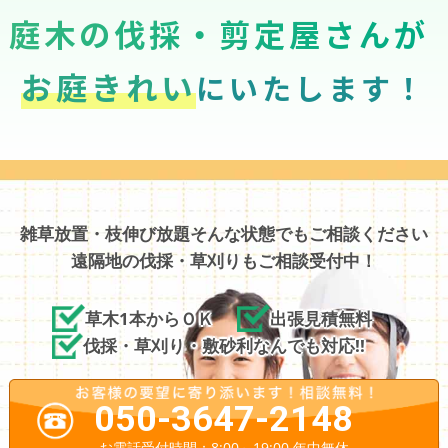
庭木の伐採・剪定屋さんが
お庭きれい
にいたします！
雑草放置・枝伸び放題そんな状態でもご相談ください
遠隔地の伐採・草刈りもご相談受付中！
草木1本からＯＫ
出張見積無料
伐採・草刈り・敷砂利なんでも対応!!
050-3647-2148
お電話受付時間：8:00～19:00 年中無休