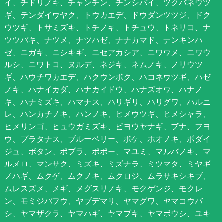
イ、チドリノキ、チャンチン、チンシバイ、ツクバネウツ
ギ、テンダイウヤク、トウカエデ、ドウダンツツジ、ドク
ウツギ、トサミズキ、トチノキ、トチュウ、トネリコ、ナ
ツツバキ、ナツメ、ナツハゼ、ナナカマド、ナンキンハ
ゼ、ニガキ、ニシキギ、ニセアカシア、ニワウメ、ニワウ
ルシ、ニワトコ、ヌルデ、ネジキ、ネムノキ、ノリウツ
ギ、ハウチワカエデ、ハクウンボク、ハコネウツギ、ハゼ
ノキ、ハナイカダ、ハナカイドウ、ハナズオウ、ハナノ
キ、ハナミズキ、ハマナス、ハリギリ、ハリグワ、ハルニ
レ、ハンカチノキ、ハンノキ、ヒメウツギ、ヒメシャラ、
ヒメリンゴ、ヒュウガミズキ、ビヨウヤナギ、ブナ、フヨ
ウ、プラタナス、ブルーベリー、ボケ、ホオノキ、ボダイ
ジュ、ボタン、ポプラ、ポポー、マユミ、マルバノキ、マ
ルメロ、マンサク、ミズキ、ミズナラ、ミツマタ、ミヤギ
ノハギ、ムクゲ、ムクノキ、ムクロジ、ムラサキシキブ、
ムレスズメ、メギ、メグスリノキ、モクゲンジ、モクレ
ン、モミジバフウ、ヤブデマリ、ヤマグワ、ヤマコウバ
シ、ヤマザクラ、ヤマハギ、ヤマブキ、ヤマボウシ、ユキ