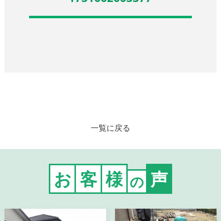
一覧に戻る
お
客
様
声
の