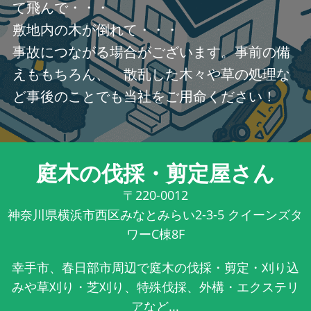
て飛んで・・・
敷地内の木が倒れて・・・
事故につながる場合がございます。事前の備
えももちろん、 散乱した木々や草の処理な
ど事後のことでも当社をご用命ください！
庭木の伐採・剪定屋さん
〒220-0012
神奈川県横浜市西区みなとみらい2-3-5 クイーンズタ
ワーC棟8F
幸手市、春日部市周辺で庭木の伐採・剪定・刈り込
みや草刈り・芝刈り、特殊伐採、外構・エクステリ
アなど...