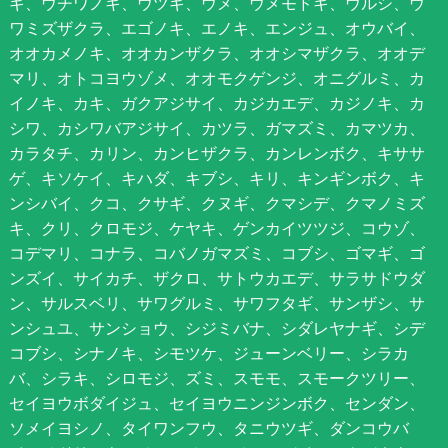
ギ、ウチワノキ、ウツギ、ウメ、ウメモドキ、ウルシ、ウ
ワミズザクラ、エゴノキ、エノキ、エンジュ、オウバイ、
オオカメノキ、オオカンザクラ、オオシマザクラ、オオデ
マリ、オトコヨウゾメ、オオモクゲンジ、オニグルミ、カ
イノキ、カキ、ガクアジサイ、カジカエデ、カジノキ、カ
シワ、カシワバアジサイ、カツラ、ガマズミ、カマツカ、
カラタチ、カリン、カンヒザクラ、カンレンボク、キササ
ゲ、キソケイ、キハダ、キブシ、キリ、キンギンボク、キ
ンシバイ、クコ、クサギ、クヌギ、クマシデ、クマノミズ
キ、クリ、クロモジ、ケヤキ、ゲンカイツツジ、コウゾ、
コデマリ、コナラ、コバノガマズミ、コブシ、ゴマギ、ゴ
ンズイ、サイカチ、ザクロ、サトウカエデ、サラサドウダ
ン、サルスベリ、サワグルミ、サワフタギ、サンザシ、サ
ンシュユ、サンショウ、シジミバナ、シダレヤナギ、シデ
コブシ、シナノキ、シモツケ、ジューンベリー、シラカ
バ、シラキ、シロモジ、ズミ、スモモ、スモークツリー、
セイヨウボダイジュ、セイヨウニンジンボク、センダン、
ソメイヨシノ、タイワンフウ、タニウツギ、ダンコウバ