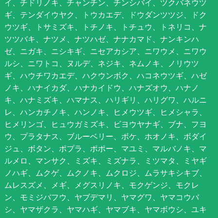
イ、チドリノキ、チャンチン、チンシバイ、ツクバネウツ
ギ、テンダイウヤク、トウカエデ、ドウダンツツジ、ドク
ウツギ、トサミズキ、トチノキ、トチュウ、トネリコ、ナ
ツツバキ、ナツメ、ナツハゼ、ナナカマド、ナンキンハ
ゼ、ニガキ、ニシキギ、ニセアカシア、ニワウメ、ニワウ
ルシ、ニワトコ、ヌルデ、ネジキ、ネムノキ、ノリウツ
ギ、ハウチワカエデ、ハクウンボク、ハコネウツギ、ハゼ
ノキ、ハナイカダ、ハナカイドウ、ハナズオウ、ハナノ
キ、ハナミズキ、ハマナス、ハリギリ、ハリグワ、ハルニ
レ、ハンカチノキ、ハンノキ、ヒメウツギ、ヒメシャラ、
ヒメリンゴ、ヒュウガミズキ、ビヨウヤナギ、ブナ、フヨ
ウ、プラタナス、ブルーベリー、ボケ、ホオノキ、ボダイ
ジュ、ボタン、ポプラ、ポポー、マユミ、マルバノキ、マ
ルメロ、マンサク、ミズキ、ミズナラ、ミツマタ、ミヤギ
ノハギ、ムクゲ、ムクノキ、ムクロジ、ムラサキシキブ、
ムレスズメ、メギ、メグスリノキ、モクゲンジ、モクレ
ン、モミジバフウ、ヤブデマリ、ヤマグワ、ヤマコウバ
シ、ヤマザクラ、ヤマハギ、ヤマブキ、ヤマボウシ、ユキ