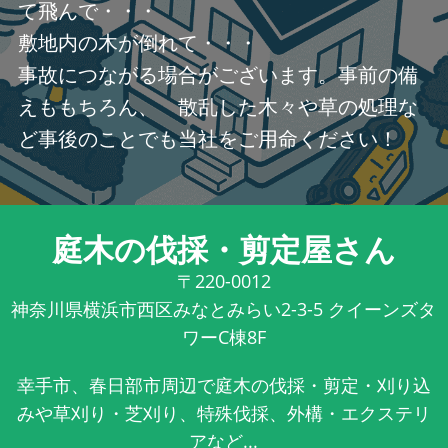
て飛んで・・・
敷地内の木が倒れて・・・
事故につながる場合がございます。事前の備
えももちろん、 散乱した木々や草の処理な
ど事後のことでも当社をご用命ください！
庭木の伐採・剪定屋さん
〒220-0012
神奈川県横浜市西区みなとみらい2-3-5 クイーンズタ
ワーC棟8F
幸手市、春日部市周辺で庭木の伐採・剪定・刈り込
みや草刈り・芝刈り、特殊伐採、外構・エクステリ
アなど...