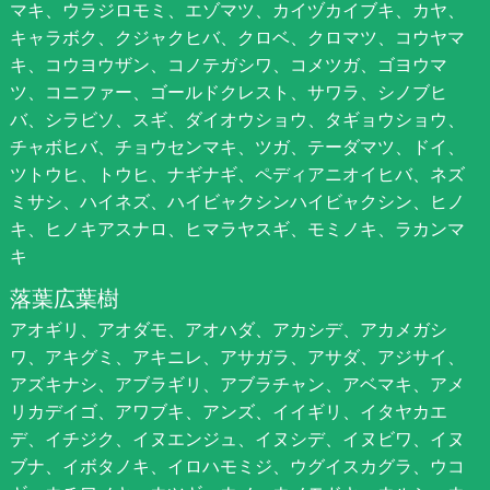
マキ、ウラジロモミ、エゾマツ、カイヅカイブキ、カヤ、
キャラボク、クジャクヒバ、クロベ、クロマツ、コウヤマ
キ、コウヨウザン、コノテガシワ、コメツガ、ゴヨウマ
ツ、コニファー、ゴールドクレスト、サワラ、シノブヒ
バ、シラビソ、スギ、ダイオウショウ、タギョウショウ、
チャボヒバ、チョウセンマキ、ツガ、テーダマツ、ドイ、
ツトウヒ、トウヒ、ナギナギ、ペディアニオイヒバ、ネズ
ミサシ、ハイネズ、ハイビャクシンハイビャクシン、ヒノ
キ、ヒノキアスナロ、ヒマラヤスギ、モミノキ、ラカンマ
キ
落葉広葉樹
アオギリ、アオダモ、アオハダ、アカシデ、アカメガシ
ワ、アキグミ、アキニレ、アサガラ、アサダ、アジサイ、
アズキナシ、アブラギリ、アブラチャン、アベマキ、アメ
リカデイゴ、アワブキ、アンズ、イイギリ、イタヤカエ
デ、イチジク、イヌエンジュ、イヌシデ、イヌビワ、イヌ
ブナ、イボタノキ、イロハモミジ、ウグイスカグラ、ウコ