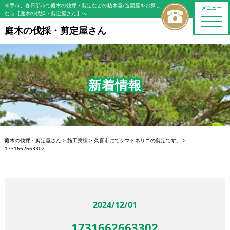
幸手市、春日部市で庭木の伐採・剪定などの植木屋/造園屋をお探し
メニュー
なら【庭木の伐採・剪定屋さん】へ
toggle
naviga
庭木の伐採・剪定屋さん
新着情報
庭木の伐採・剪定屋さん
>
施工実績
>
久喜市にてシマトネリコの剪定です。
>
1731662663302
2024/12/01
1731662663302