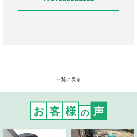
一覧に戻る
お
客
様
声
の