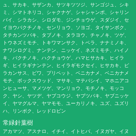
ュ、サカキ、サザンカ、サツキツツジ、サンゴジュ、シキ
ミ、シマトネリコ、シャクナゲ、シャシャンポ、シャリン
バイ、シラカシ、シロダモ、ジンチョウゲ、スダジイ、セ
イヨウバクチノキ、センリョウ、ソヨゴ、タイサンボク、
タチカンツバキ、タブノキ、タラヨウ、チャノキ、ツゲ、
トウネズミモチ、トキワマンサク、トベラ、ナナミノキ、
ナワシログミ、ナンテン、ニッケイ、ネズミモチ、ハイノ
キ、バクチノキ、ハクチョウゲ、ハマヒサカキ、ヒイラ
ギ、ヒイラギナンテン、ヒイラギモクセイ、ヒサカキ、ピ
ラカンサス、ビワ、プリペット、ベニカナメ、ベニカナメ
モチ、ボックスウッド、マサキ、マテバシイ、マホニアコ
ンヒューサ、マメツゲ、マンリョウ、モチノキ、モッコ
ク、ヤシ、ヤツデ、ヤブコウジ、ヤブツバキ、ヤブニッケ
イ、ヤマグルマ、ヤマモモ、ユーカリノキ、ユズ、ユズリ
ハ、リンボク、レッドロビン
常緑針葉樹
アカマツ、アスナロ、イチイ、イトヒバ、イヌガヤ、イヌ