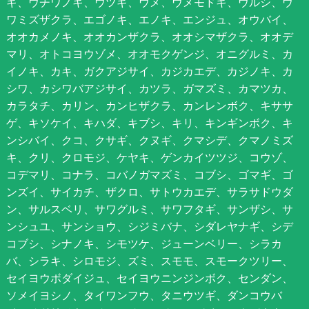
ギ、ウチワノキ、ウツギ、ウメ、ウメモドキ、ウルシ、ウ
ワミズザクラ、エゴノキ、エノキ、エンジュ、オウバイ、
オオカメノキ、オオカンザクラ、オオシマザクラ、オオデ
マリ、オトコヨウゾメ、オオモクゲンジ、オニグルミ、カ
イノキ、カキ、ガクアジサイ、カジカエデ、カジノキ、カ
シワ、カシワバアジサイ、カツラ、ガマズミ、カマツカ、
カラタチ、カリン、カンヒザクラ、カンレンボク、キササ
ゲ、キソケイ、キハダ、キブシ、キリ、キンギンボク、キ
ンシバイ、クコ、クサギ、クヌギ、クマシデ、クマノミズ
キ、クリ、クロモジ、ケヤキ、ゲンカイツツジ、コウゾ、
コデマリ、コナラ、コバノガマズミ、コブシ、ゴマギ、ゴ
ンズイ、サイカチ、ザクロ、サトウカエデ、サラサドウダ
ン、サルスベリ、サワグルミ、サワフタギ、サンザシ、サ
ンシュユ、サンショウ、シジミバナ、シダレヤナギ、シデ
コブシ、シナノキ、シモツケ、ジューンベリー、シラカ
バ、シラキ、シロモジ、ズミ、スモモ、スモークツリー、
セイヨウボダイジュ、セイヨウニンジンボク、センダン、
ソメイヨシノ、タイワンフウ、タニウツギ、ダンコウバ