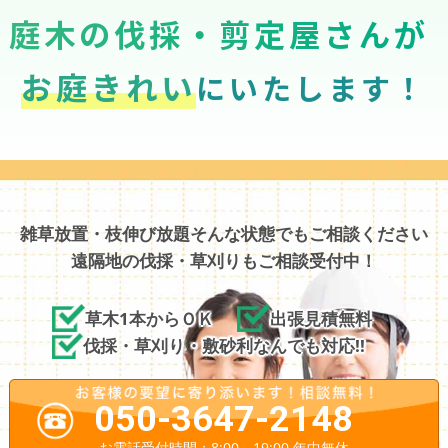
庭木の伐採・剪定屋さんが
お庭きれい
にいたします！
雑草放置・枝伸び放題そんな状態でもご相談ください
遠隔地の伐採・草刈りもご相談受付中！
草木1本からＯＫ
出張見積無料
伐採・草刈り・敷砂利なんでも対応!!
050-3647-2148
お電話受付時間：8:00～19:00 年中無休