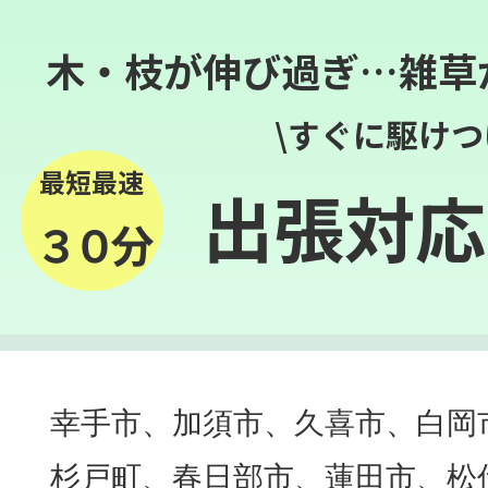
木・枝が伸び過ぎ…雑草
\すぐに駆けつ
最短最速
出張対応
３０分
幸手市、加須市、久喜市、白岡
杉戸町、春日部市、蓮田市、松