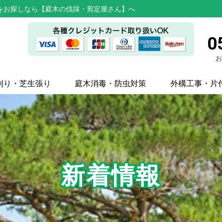
をお探しなら【庭木の伐採・剪定屋さん】へ
0
お
刈り・芝生張り
庭木消毒・防虫対策
外構工事・片
新着情報