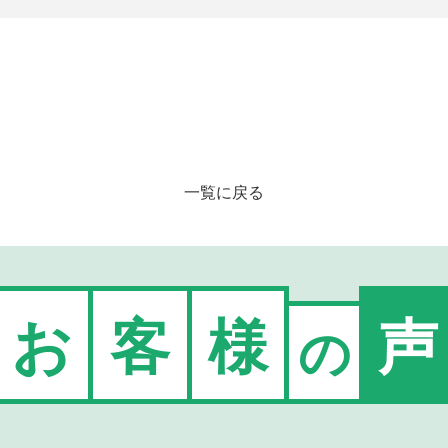
一覧に戻る
お
客
様
声
の