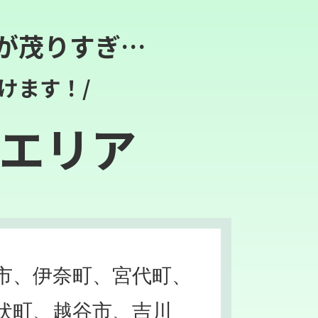
が茂りすぎ…
けます！/
エリア
市、伊奈町、宮代町、
伏町、越谷市、吉川