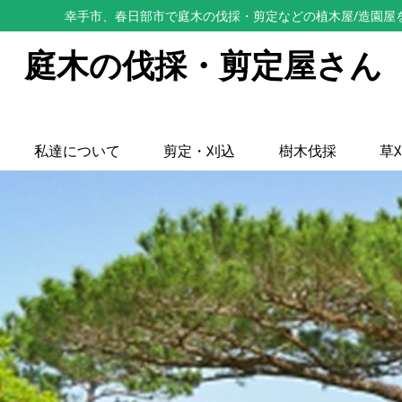
幸手市、春日部市で庭木の伐採・剪定などの植木屋/造園屋
庭木の伐採・剪定屋さん
私達について
剪定・刈込
樹木伐採
草