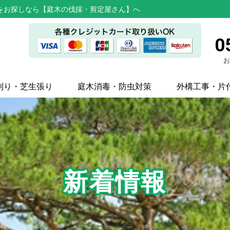
をお探しなら【庭木の伐採・剪定屋さん】へ
0
お
刈り・芝生張り
庭木消毒・防虫対策
外構工事・片
新着情報