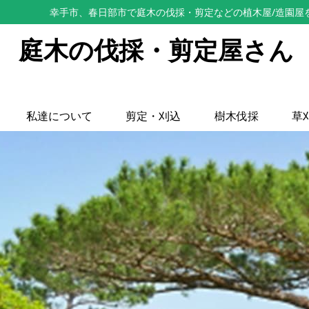
幸手市、春日部市で庭木の伐採・剪定などの植木屋/造園屋
庭木の伐採・剪定屋さん
私達について
剪定・刈込
樹木伐採
草