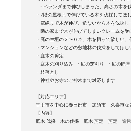
・ベランダまで伸びしまった、高さの木を
・2階の屋根まで伸びている木を伐採してほ
・電線まで木が伸び、危ないから木を伐採
・隣の家まで木が伸びてしまいクレームを
・庭の生垣の２〜６本、木を切って欲しい
・マンションなどの敷地林の伐採をしてほし
・庭木の剪定
・庭木の刈り込み ・庭の芝刈り ・庭の除草
・枝落とし
・神社やお寺のご神木まで対応します
【対応エリア】
幸手市を中心に春日部市 加須市 久喜市な
【内容】
庭木 伐採 木の伐採 庭木 剪定 剪定 