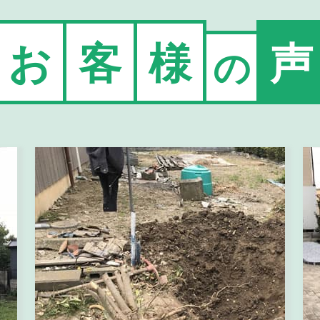
お
客
様
声
の