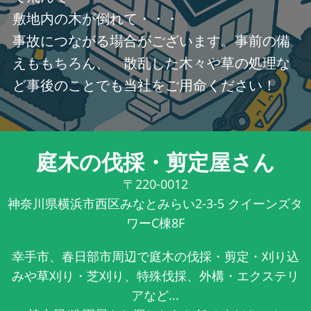
敷地内の木が倒れて・・・
事故につながる場合がございます。事前の備
えももちろん、 散乱した木々や草の処理な
ど事後のことでも当社をご用命ください！
庭木の伐採・剪定屋さん
〒220-0012
神奈川県横浜市西区みなとみらい2-3-5 クイーンズタ
ワーC棟8F
幸手市、春日部市周辺で庭木の伐採・剪定・刈り込
みや草刈り・芝刈り、特殊伐採、外構・エクステリ
アなど...