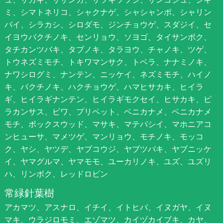
ミ、シマトネリコ、シャクナゲ、シャシャンポ、シャリン
バイ、シラカシ、シロダモ、ジンチョウゲ、スダジイ、セ
イヨウバクチノキ、センリョウ、ソヨゴ、タイサンボク、
タチカンツバキ、タブノキ、タラヨウ、チャノキ、ツゲ、
トウネズミモチ、トキワマンサク、トベラ、ナナミノキ、
ナワシログミ、ナンテン、ニッケイ、ネズミモチ、ハイノ
キ、バクチノキ、ハクチョウゲ、ハマヒサカキ、ヒイラ
ギ、ヒイラギナンテン、ヒイラギモクセイ、ヒサカキ、ピ
ラカンサス、ビワ、プリペット、ベニカナメ、ベニカナメ
モチ、ボックスウッド、マサキ、マテバシイ、マホニアコ
ンヒューサ、マメツゲ、マンリョウ、モチノキ、モッコ
ク、ヤシ、ヤツデ、ヤブコウジ、ヤブツバキ、ヤブニッケ
イ、ヤマグルマ、ヤマモモ、ユーカリノキ、ユズ、ユズリ
ハ、リンボク、レッドロビン
常緑針葉樹
アカマツ、アスナロ、イチイ、イトヒバ、イヌガヤ、イヌ
マキ、ウラジロモミ、エゾマツ、カイヅカイブキ、カヤ、