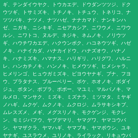
ギ、テンダイウヤク、トウカエデ、ドウダンツツジ、ドク
ウツギ、トサミズキ、トチノキ、トチュウ、トネリコ、ナ
ツツバキ、ナツメ、ナツハゼ、ナナカマド、ナンキンハ
ゼ、ニガキ、ニシキギ、ニセアカシア、ニワウメ、ニワウ
ルシ、ニワトコ、ヌルデ、ネジキ、ネムノキ、ノリウツ
ギ、ハウチワカエデ、ハクウンボク、ハコネウツギ、ハゼ
ノキ、ハナイカダ、ハナカイドウ、ハナズオウ、ハナノ
キ、ハナミズキ、ハマナス、ハリギリ、ハリグワ、ハルニ
レ、ハンカチノキ、ハンノキ、ヒメウツギ、ヒメシャラ、
ヒメリンゴ、ヒュウガミズキ、ビヨウヤナギ、ブナ、フヨ
ウ、プラタナス、ブルーベリー、ボケ、ホオノキ、ボダイ
ジュ、ボタン、ポプラ、ポポー、マユミ、マルバノキ、マ
ルメロ、マンサク、ミズキ、ミズナラ、ミツマタ、ミヤギ
ノハギ、ムクゲ、ムクノキ、ムクロジ、ムラサキシキブ、
ムレスズメ、メギ、メグスリノキ、モクゲンジ、モクレ
ン、モミジバフウ、ヤブデマリ、ヤマグワ、ヤマコウバ
シ、ヤマザクラ、ヤマハギ、ヤマブキ、ヤマボウシ、ユキ
ヤナギ、ユスラウメ、ユリノキ、ライラック、リキュウバ