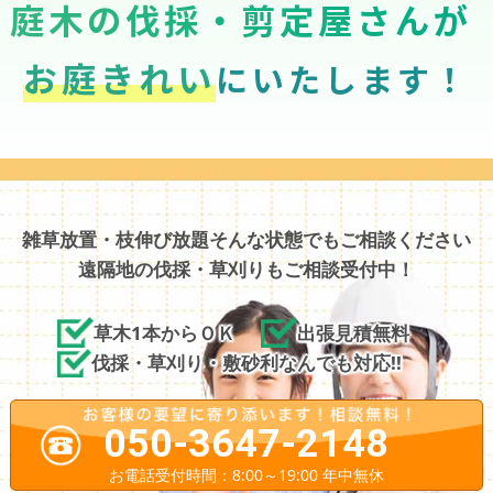
庭木の伐採・剪定屋さんが
お庭きれい
にいたします！
雑草放置・枝伸び放題そんな状態でもご相談ください
遠隔地の伐採・草刈りもご相談受付中！
草木1本からＯＫ
出張見積無料
伐採・草刈り・敷砂利なんでも対応!!
050-3647-2148
お電話受付時間：8:00～19:00 年中無休