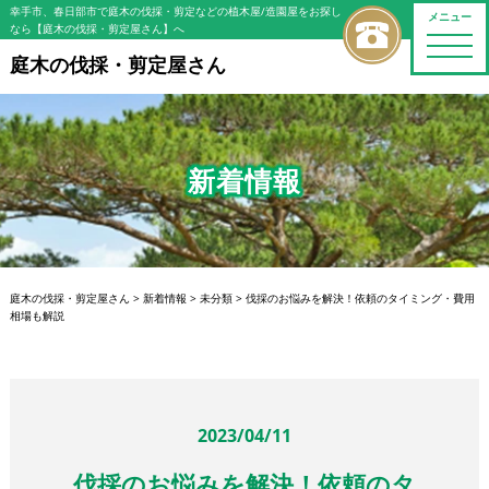
幸手市、春日部市で庭木の伐採・剪定などの植木屋/造園屋をお探し
メニュー
なら【庭木の伐採・剪定屋さん】へ
toggle
naviga
庭木の伐採・剪定屋さん
新着情報
庭木の伐採・剪定屋さん
>
新着情報
>
未分類
>
伐採のお悩みを解決！依頼のタイミング・費用
相場も解説
2023/04/11
伐採のお悩みを解決！依頼のタ