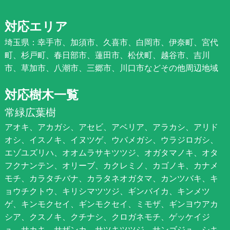
対応エリア
埼玉県：幸手市、加須市、久喜市、白岡市、伊奈町、宮代
町、杉戸町、春日部市、蓮田市、松伏町、越谷市、吉川
市、草加市、八潮市、三郷市、川口市などその他周辺地域
対応樹木一覧
常緑広葉樹
アオキ、アカガシ、アセビ、アベリア、アラカシ、アリド
オシ、イスノキ、イヌツゲ、ウバメガシ、ウラジロガシ、
エゾユズリハ、オオムラサキツツジ、オガタマノキ、オタ
フクナンテン、オリーブ、カクレミノ、カゴノキ、カナメ
モチ、カラタチバナ、カラタネオガタマ、カンツバキ、キ
ョウチクトウ、キリシマツツジ、ギンバイカ、キンメツ
ゲ、キンモクセイ、ギンモクセイ、ミモザ、ギンヨウアカ
シア、クスノキ、クチナシ、クロガネモチ、ゲッケイジ
ュ、サカキ、サザンカ、サツキツツジ、サンゴジュ、シキ