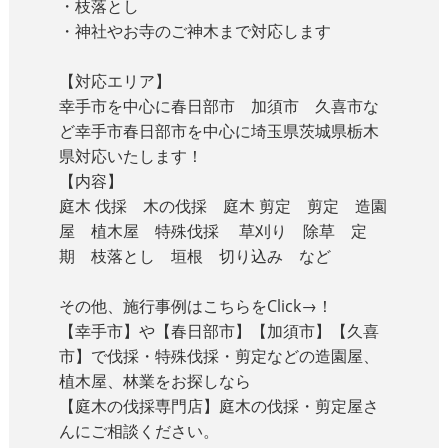
・枝落とし
・神社やお寺のご神木まで対応します
【対応エリア】
幸手市を中心に春日部市 加須市 久喜市な
ど幸手市春日部市を中心に埼玉県茨城県栃木
県対応いたします！
【内容】
庭木 伐採 木の伐採 庭木 剪定 剪定 造園
屋 植木屋 特殊伐採 草刈り 除草 定
期 枝落とし 垣根 切り込み など
その他、施行事例はこちらをClick→！
【幸手市】や【春日部市】【加須市】【久喜
市】で伐採・特殊伐採・剪定などの造園屋、
植木屋、林業をお探しなら
【庭木の伐採専門店】庭木の伐採・剪定屋さ
んにご相談ください。