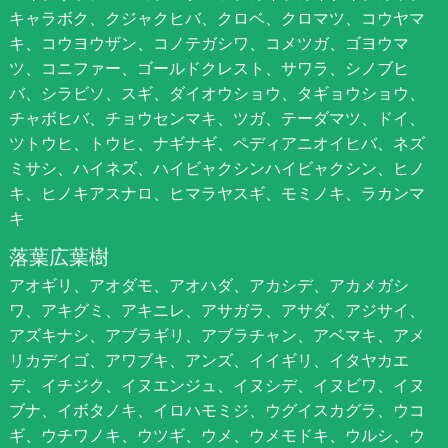
キャラボク、クジャクヒバ、クロベ、クロマツ、コウヤマ
キ、コウヨウザン、コノテガシワ、コメツガ、ゴヨウマ
ツ、コニファー、ゴールドクレスト、サワラ、シノブヒ
バ、シラビソ、スギ、ダイオウショウ、タギョウショウ、
チャボヒバ、チョウセンマキ、ツガ、テーダマツ、ドイ、
ツトウヒ、トウヒ、ナギナギ、ペディアニオイヒバ、ネズ
ミサシ、ハイネズ、ハイビャクシンハイビャクシン、ヒノ
キ、ヒノキアスナロ、ヒマラヤスギ、モミノキ、ラカンマ
キ
落葉広葉樹
アオギリ、アオダモ、アオハダ、アカシデ、アカメガシ
ワ、アキグミ、アキニレ、アサガラ、アサダ、アジサイ、
アズキナシ、アブラギリ、アブラチャン、アベマキ、アメ
リカデイゴ、アワブキ、アンズ、イイギリ、イタヤカエ
デ、イチジク、イヌエンジュ、イヌシデ、イヌビワ、イヌ
ブナ、イボタノキ、イロハモミジ、ウグイスカグラ、ウコ
ギ、ウチワノキ、ウツギ、ウメ、ウメモドキ、ウルシ、ウ