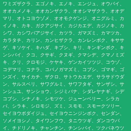
ワミズザクラ、エゴノキ、エノキ、エンジュ、オウバイ、
オオカメノキ、オオカンザクラ、オオシマザクラ、オオデ
マリ、オトコヨウゾメ、オオモクゲンジ、オニグルミ、カ
イノキ、カキ、ガクアジサイ、カジカエデ、カジノキ、カ
シワ、カシワバアジサイ、カツラ、ガマズミ、カマツカ、
カラタチ、カリン、カンヒザクラ、カンレンボク、キササ
ゲ、キソケイ、キハダ、キブシ、キリ、キンギンボク、キ
ンシバイ、クコ、クサギ、クヌギ、クマシデ、クマノミズ
キ、クリ、クロモジ、ケヤキ、ゲンカイツツジ、コウゾ、
コデマリ、コナラ、コバノガマズミ、コブシ、ゴマギ、ゴ
ンズイ、サイカチ、ザクロ、サトウカエデ、サラサドウダ
ン、サルスベリ、サワグルミ、サワフタギ、サンザシ、サ
ンシュユ、サンショウ、シジミバナ、シダレヤナギ、シデ
コブシ、シナノキ、シモツケ、ジューンベリー、シラカ
バ、シラキ、シロモジ、ズミ、スモモ、スモークツリー、
セイヨウボダイジュ、セイヨウニンジンボク、センダン、
ソメイヨシノ、タイワンフウ、タニウツギ、ダンコウバ
イ、チドリノキ、チャンチン、チンシバイ、ツクバネウツ