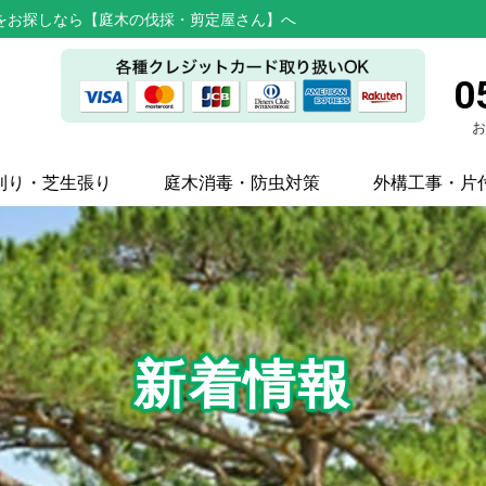
をお探しなら【庭木の伐採・剪定屋さん】へ
0
お
刈り・芝生張り
庭木消毒・防虫対策
外構工事・片
新着情報