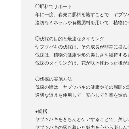
◯肥料でサポート
年に一度、春先に肥料を施すことで、ヤブツ
適切なミネラルや有機肥料を用いて、植物に
◯伐採の目的と最適なタイミング
ヤブツバキの伐採は、その成長が非常に盛ん
伐採は、植物の健康や形の美しさを維持する
伐採のタイミングは、花が咲き終わった後が
◯伐採の実施方法
伐採の際は、ヤブツバキの健康やその周囲の
適切な道具を使用して、安心して作業を進め
●総括
ヤブツバキをきちんとケアすることで、美し
ヤブツバキの落ち着いた魅力を心から楽しん