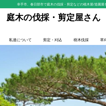
幸手市、春日部市で庭木の伐採・剪定などの植木屋/造園屋
庭木の伐採・剪定屋さん
私達について
剪定・刈込
樹木伐採
草