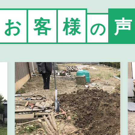
お
客
様
声
の