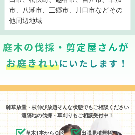
市、八潮市、三郷市、川口市などその
他周辺地域
庭木の伐採・剪定屋さんが
お庭きれい
にいたします！
雑草放置・枝伸び放題そんな状態でもご相談ください
遠隔地の伐採・草刈りもご相談受付中！
草木1本からＯＫ
出張見積無料