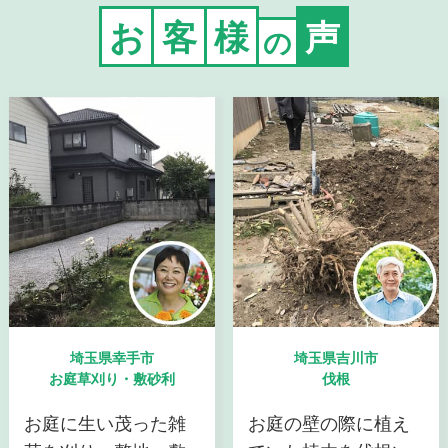
お
客
様
声
の
埼玉県幸手市
埼玉県吉川市
お庭草刈り・敷砂利
伐根
お庭に生い茂った雑
お庭の壁の際に植え