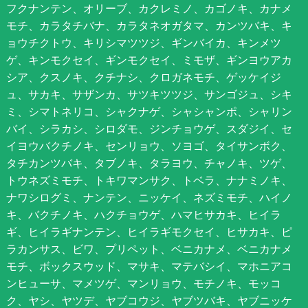
フクナンテン、オリーブ、カクレミノ、カゴノキ、カナメ
モチ、カラタチバナ、カラタネオガタマ、カンツバキ、キ
ョウチクトウ、キリシマツツジ、ギンバイカ、キンメツ
ゲ、キンモクセイ、ギンモクセイ、ミモザ、ギンヨウアカ
シア、クスノキ、クチナシ、クロガネモチ、ゲッケイジ
ュ、サカキ、サザンカ、サツキツツジ、サンゴジュ、シキ
ミ、シマトネリコ、シャクナゲ、シャシャンポ、シャリン
バイ、シラカシ、シロダモ、ジンチョウゲ、スダジイ、セ
イヨウバクチノキ、センリョウ、ソヨゴ、タイサンボク、
タチカンツバキ、タブノキ、タラヨウ、チャノキ、ツゲ、
トウネズミモチ、トキワマンサク、トベラ、ナナミノキ、
ナワシログミ、ナンテン、ニッケイ、ネズミモチ、ハイノ
キ、バクチノキ、ハクチョウゲ、ハマヒサカキ、ヒイラ
ギ、ヒイラギナンテン、ヒイラギモクセイ、ヒサカキ、ピ
ラカンサス、ビワ、プリペット、ベニカナメ、ベニカナメ
モチ、ボックスウッド、マサキ、マテバシイ、マホニアコ
ンヒューサ、マメツゲ、マンリョウ、モチノキ、モッコ
ク、ヤシ、ヤツデ、ヤブコウジ、ヤブツバキ、ヤブニッケ