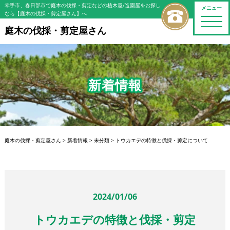
幸手市、春日部市で庭木の伐採・剪定などの植木屋/造園屋をお探し
メニュー
なら【庭木の伐採・剪定屋さん】へ
toggle
naviga
庭木の伐採・剪定屋さん
新着情報
庭木の伐採・剪定屋さん
>
新着情報
>
未分類
>
トウカエデの特徴と伐採・剪定について
2024/01/06
トウカエデの特徴と伐採・剪定