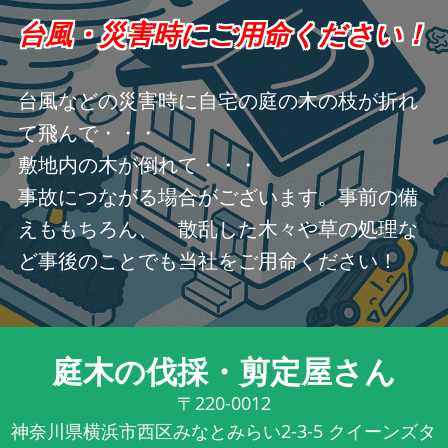
台風・災害時にご用命ください！
台風などの災害時に自宅の庭の木の枝が折れ
て飛んで・・・
敷地内の木が倒れて・・・
事故につながる場合がございます。事前の備
えももちろん、 散乱した木々や草の処理な
ど事後のことでも当社をご用命ください！
庭木の伐採・剪定屋さん
〒220-0012
神奈川県横浜市西区みなとみらい2-3-5 クイーンズタ