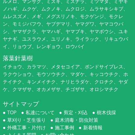
ルメロ、マンサク、ミズキ、ミズナラ、ミツマタ、ミヤギ
ノハギ、ムクゲ、ムクノキ、ムクロジ、ムラサキシキブ、
ムレスズメ、メギ、メグスリノキ、モクゲンジ、モクレ
ン、モミジバフウ、ヤブデマリ、ヤマグワ、ヤマコウバ
シ、ヤマザクラ、ヤマハギ、ヤマブキ、ヤマボウシ、ユキ
ヤナギ、ユスラウメ、ユリノキ、ライラック、リキュウバ
イ、リョウブ、レンギョウ、ロウバイ
落葉針葉樹
イチョウ、カラマツ、メタセコイア、ポンドサイプレス、
ラクウショウ、モウソウチク、マダケ、キッコウチク、ホ
テイチク、キンメイチク、ナリヒラダケ、クロチク、ヤダ
ケ、クマザサ、オカメザサ、チゴザサ、オロシマチク
サイトマップ
TOP
私達について
剪定・刈込
樹木伐採
草刈り・芝生張り
庭木消毒・防虫対策
外構工事・片付け
施工事例
新着情報