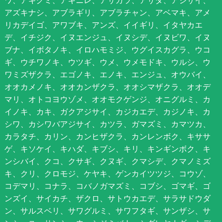
ワ、アキグミ、アキニレ、アサガラ、アサダ、アジサイ、
アズキナシ、アブラギリ、アブラチャン、アベマキ、アメ
リカデイゴ、アワブキ、アンズ、イイギリ、イタヤカエ
デ、イチジク、イヌエンジュ、イヌシデ、イヌビワ、イヌ
ブナ、イボタノキ、イロハモミジ、ウグイスカグラ、ウコ
ギ、ウチワノキ、ウツギ、ウメ、ウメモドキ、ウルシ、ウ
ワミズザクラ、エゴノキ、エノキ、エンジュ、オウバイ、
オオカメノキ、オオカンザクラ、オオシマザクラ、オオデ
マリ、オトコヨウゾメ、オオモクゲンジ、オニグルミ、カ
イノキ、カキ、ガクアジサイ、カジカエデ、カジノキ、カ
シワ、カシワバアジサイ、カツラ、ガマズミ、カマツカ、
カラタチ、カリン、カンヒザクラ、カンレンボク、キササ
ゲ、キソケイ、キハダ、キブシ、キリ、キンギンボク、キ
ンシバイ、クコ、クサギ、クヌギ、クマシデ、クマノミズ
キ、クリ、クロモジ、ケヤキ、ゲンカイツツジ、コウゾ、
コデマリ、コナラ、コバノガマズミ、コブシ、ゴマギ、ゴ
ンズイ、サイカチ、ザクロ、サトウカエデ、サラサドウダ
ン、サルスベリ、サワグルミ、サワフタギ、サンザシ、サ