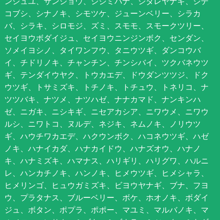
ンシュユ、サンショウ、シジミバナ、シダレヤナギ、シデ
コブシ、シナノキ、シモツケ、ジューンベリー、シラカ
バ、シラキ、シロモジ、ズミ、スモモ、スモークツリー、
セイヨウボダイジュ、セイヨウニンジンボク、センダン、
ソメイヨシノ、タイワンフウ、タニウツギ、ダンコウバ
イ、チドリノキ、チャンチン、チンシバイ、ツクバネウツ
ギ、テンダイウヤク、トウカエデ、ドウダンツツジ、ドク
ウツギ、トサミズキ、トチノキ、トチュウ、トネリコ、ナ
ツツバキ、ナツメ、ナツハゼ、ナナカマド、ナンキンハ
ゼ、ニガキ、ニシキギ、ニセアカシア、ニワウメ、ニワウ
ルシ、ニワトコ、ヌルデ、ネジキ、ネムノキ、ノリウツ
ギ、ハウチワカエデ、ハクウンボク、ハコネウツギ、ハゼ
ノキ、ハナイカダ、ハナカイドウ、ハナズオウ、ハナノ
キ、ハナミズキ、ハマナス、ハリギリ、ハリグワ、ハルニ
レ、ハンカチノキ、ハンノキ、ヒメウツギ、ヒメシャラ、
ヒメリンゴ、ヒュウガミズキ、ビヨウヤナギ、ブナ、フヨ
ウ、プラタナス、ブルーベリー、ボケ、ホオノキ、ボダイ
ジュ、ボタン、ポプラ、ポポー、マユミ、マルバノキ、マ