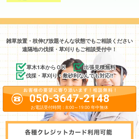
雑草放置・枝伸び放題そんな状態でもご相談ください
遠隔地の伐採・草刈りもご相談受付中！
草木1本からＯＫ
出張見積無料
伐採・草刈り・敷砂利なんでも対応!!
050-3647-2148
お電話受付時間：8:00～19:00 年中無休