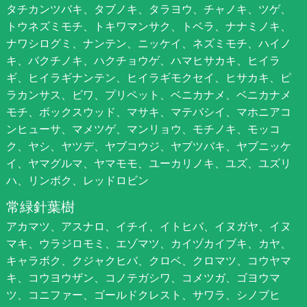
タチカンツバキ、タブノキ、タラヨウ、チャノキ、ツゲ、
トウネズミモチ、トキワマンサク、トベラ、ナナミノキ、
ナワシログミ、ナンテン、ニッケイ、ネズミモチ、ハイノ
キ、バクチノキ、ハクチョウゲ、ハマヒサカキ、ヒイラ
ギ、ヒイラギナンテン、ヒイラギモクセイ、ヒサカキ、ピ
ラカンサス、ビワ、プリペット、ベニカナメ、ベニカナメ
モチ、ボックスウッド、マサキ、マテバシイ、マホニアコ
ンヒューサ、マメツゲ、マンリョウ、モチノキ、モッコ
ク、ヤシ、ヤツデ、ヤブコウジ、ヤブツバキ、ヤブニッケ
イ、ヤマグルマ、ヤマモモ、ユーカリノキ、ユズ、ユズリ
ハ、リンボク、レッドロビン
常緑針葉樹
アカマツ、アスナロ、イチイ、イトヒバ、イヌガヤ、イヌ
マキ、ウラジロモミ、エゾマツ、カイヅカイブキ、カヤ、
キャラボク、クジャクヒバ、クロベ、クロマツ、コウヤマ
キ、コウヨウザン、コノテガシワ、コメツガ、ゴヨウマ
ツ、コニファー、ゴールドクレスト、サワラ、シノブヒ