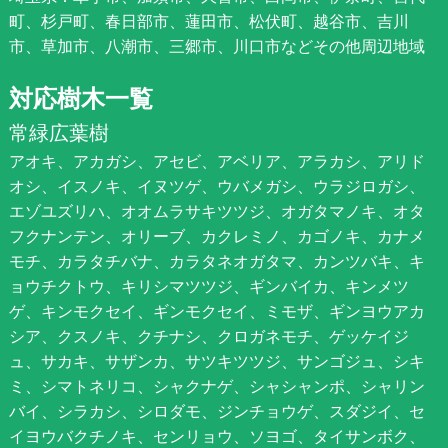
町、杉戸町、春日部市、蓮田市、松伏町、越谷市、吉川
市、草加市、八潮市、三郷市、川口市などその他周辺地域
対応樹木一覧
常緑広葉樹
アオキ、アカガシ、アセビ、アベリア、アラカシ、アリド
オシ、イスノキ、イヌツゲ、ウバメガシ、ウラジロガシ、
エゾユズリハ、オオムラサキツツジ、オガタマノキ、オタ
フクナンテン、オリーブ、カクレミノ、カゴノキ、カナメ
モチ、カラタチバナ、カラタネオガタマ、カンツバキ、キ
ョウチクトウ、キリシマツツジ、ギンバイカ、キンメツ
ゲ、キンモクセイ、ギンモクセイ、ミモザ、ギンヨウアカ
シア、クスノキ、クチナシ、クロガネモチ、ゲッケイジ
ュ、サカキ、サザンカ、サツキツツジ、サンゴジュ、シキ
ミ、シマトネリコ、シャクナゲ、シャシャンポ、シャリン
バイ、シラカシ、シロダモ、ジンチョウゲ、スダジイ、セ
イヨウバクチノキ、センリョウ、ソヨゴ、タイサンボク、