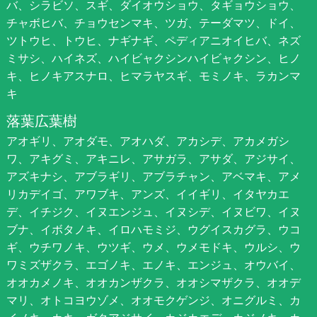
バ、シラビソ、スギ、ダイオウショウ、タギョウショウ、
チャボヒバ、チョウセンマキ、ツガ、テーダマツ、ドイ、
ツトウヒ、トウヒ、ナギナギ、ペディアニオイヒバ、ネズ
ミサシ、ハイネズ、ハイビャクシンハイビャクシン、ヒノ
キ、ヒノキアスナロ、ヒマラヤスギ、モミノキ、ラカンマ
キ
落葉広葉樹
アオギリ、アオダモ、アオハダ、アカシデ、アカメガシ
ワ、アキグミ、アキニレ、アサガラ、アサダ、アジサイ、
アズキナシ、アブラギリ、アブラチャン、アベマキ、アメ
リカデイゴ、アワブキ、アンズ、イイギリ、イタヤカエ
デ、イチジク、イヌエンジュ、イヌシデ、イヌビワ、イヌ
ブナ、イボタノキ、イロハモミジ、ウグイスカグラ、ウコ
ギ、ウチワノキ、ウツギ、ウメ、ウメモドキ、ウルシ、ウ
ワミズザクラ、エゴノキ、エノキ、エンジュ、オウバイ、
オオカメノキ、オオカンザクラ、オオシマザクラ、オオデ
マリ、オトコヨウゾメ、オオモクゲンジ、オニグルミ、カ