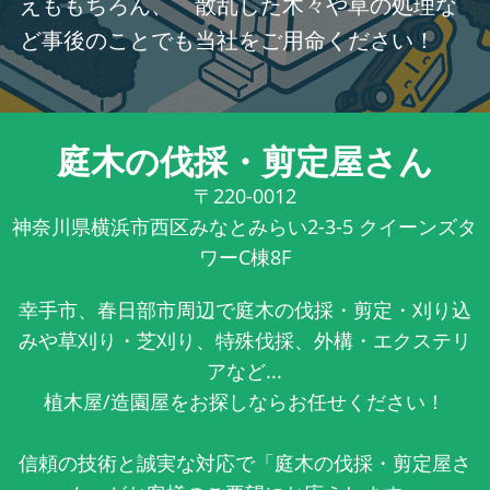
えももちろん、 散乱した木々や草の処理な
ど事後のことでも当社をご用命ください！
庭木の伐採・剪定屋さん
〒220-0012
神奈川県横浜市西区みなとみらい2-3-5 クイーンズタ
ワーC棟8F
幸手市、春日部市周辺で庭木の伐採・剪定・刈り込
みや草刈り・芝刈り、特殊伐採、外構・エクステリ
アなど...
植木屋/造園屋をお探しならお任せください！
信頼の技術と誠実な対応で「庭木の伐採・剪定屋さ