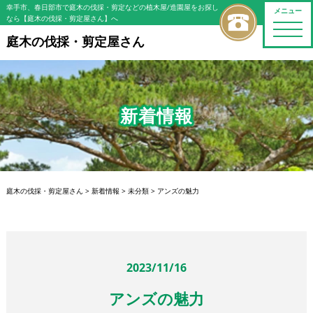
幸手市、春日部市で庭木の伐採・剪定などの植木屋/造園屋をお探し
メニュー
なら【庭木の伐採・剪定屋さん】へ
toggle
naviga
庭木の伐採・剪定屋さん
新着情報
庭木の伐採・剪定屋さん
>
新着情報
>
未分類
>
アンズの魅力
2023/11/16
アンズの魅力