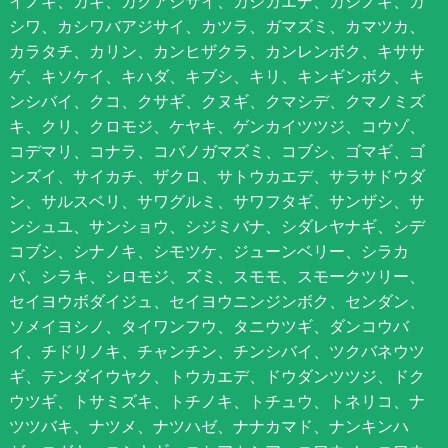
イノキ、カキ、ガクアジサイ、カジカエデ、カジノキ、カ
シワ、カシワバアジサイ、カツラ、ガマズミ、カマツカ、
カラタチ、カリン、カンヒザクラ、カンレンボク、キササ
ゲ、キソケイ、キハダ、キブシ、キリ、キンギンボク、キ
ンシバイ、クコ、クサギ、クヌギ、クマシデ、クマノミズ
キ、クリ、クロモジ、ケヤキ、ゲンカイツツジ、コウゾ、
コデマリ、コナラ、コバノガマズミ、コブシ、ゴマギ、ゴ
ンズイ、サイカチ、ザクロ、サトウカエデ、サラサドウダ
ン、サルスベリ、サワグルミ、サワフタギ、サンザシ、サ
ンシュユ、サンショウ、シジミバナ、シダレヤナギ、シデ
コブシ、シナノキ、シモツケ、ジューンベリー、シラカ
バ、シラキ、シロモジ、ズミ、スモモ、スモークツリー、
セイヨウボダイジュ、セイヨウニンジンボク、センダン、
ソメイヨシノ、タイワンフウ、タニウツギ、ダンコウバ
イ、チドリノキ、チャンチン、チンシバイ、ツクバネウツ
ギ、テンダイウヤク、トウカエデ、ドウダンツツジ、ドク
ウツギ、トサミズキ、トチノキ、トチュウ、トネリコ、ナ
ツツバキ、ナツメ、ナツハゼ、ナナカマド、ナンキンハ