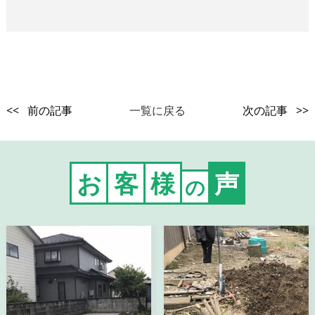
<< 前の記事
一覧に戻る
次の記事 >>
お
客
様
声
の