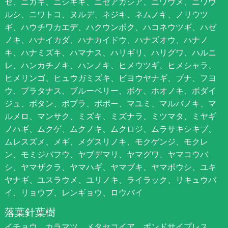
ゼ、ニガキ、ニシキギ、ニセアカシア、ニワウメ、ニワウ
ルシ、ニワトコ、ヌルデ、ネジキ、ネムノキ、ノリウツ
ギ、ハウチワカエデ、ハクウンボク、ハコネウツギ、ハゼ
ノキ、ハナイカダ、ハナカイドウ、ハナズオウ、ハナノ
キ、ハナミズキ、ハマナス、ハリギリ、ハリグワ、ハルニ
レ、ハンカチノキ、ハンノキ、ヒメウツギ、ヒメシャラ、
ヒメリンゴ、ヒュウガミズキ、ビヨウヤナギ、ブナ、フヨ
ウ、プラタナス、ブルーベリー、ボケ、ホオノキ、ボダイ
ジュ、ボタン、ポプラ、ポポー、マユミ、マルバノキ、マ
ルメロ、マンサク、ミズキ、ミズナラ、ミツマタ、ミヤギ
ノハギ、ムクゲ、ムクノキ、ムクロジ、ムラサキシキブ、
ムレスズメ、メギ、メグスリノキ、モクゲンジ、モクレ
ン、モミジバフウ、ヤブデマリ、ヤマグワ、ヤマコウバ
シ、ヤマザクラ、ヤマハギ、ヤマブキ、ヤマボウシ、ユキ
ヤナギ、ユスラウメ、ユリノキ、ライラック、リキュウバ
イ、リョウブ、レンギョウ、ロウバイ
落葉針葉樹
イチョウ、カラマツ、メタセコイア、ポンドサイプレス、